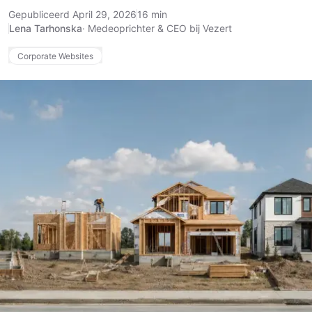
Gepubliceerd April 29, 2026
16 min
Lena Tarhonska
·
Medeoprichter & CEO bij Vezert
Corporate Websites