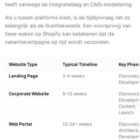
heeft vanwege de integratielaag en CMS-modellering.
Als u tussen platforms kiest, is de tijdlijnvraag net zo
belangrijk als de licentiekwestie. Een voorsprong van
twee weken op Shopify kan betekenen dat de
vakantiecampagne op tijd wordt verzonden.
Website Type
Typical Timeline
Key Phas
Landing Page
2–4 weeks
Discovery,
Developme
Corporate Website
6–12 weeks
Discovery,
Developm
Content, T
Launch
Web Portal
12–24+ weeks
Discovery,
Architectu
Developm