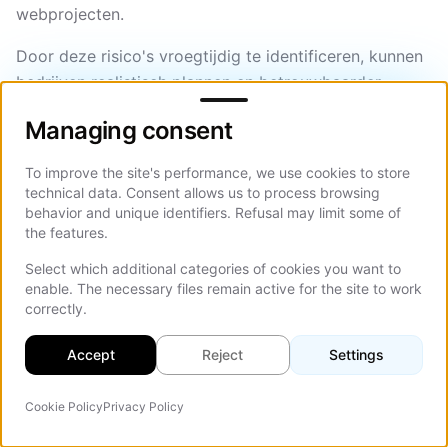
webprojecten.
Door deze risico's vroegtijdig te identificeren, kunnen
bedrijven realistisch plannen en betrouwbaarder
Managing consent
samenwerken met hun webontwerpbureau. Een
Managing consent
proactieve benadering van risicobeheer, inclusief
duidelijke documentatie, gedefinieerde
To improve the site's performance, we use cookies to store
goedkeuringsworkflows en op mijlpalen gebaseerde
technical data. Consent allows us to process browsing
beoordelingen, zorgt ervoor dat het project op
behavior and unique identifiers. Refusal may limit some of
the features.
schema blijft.
Select which additional categories of cookies you want to
enable. The necessary files remain active for the site to work
Hoe AI-aangedreven
correctly.
ontwikkeling de tijdlijn verkort
Accept
Reject
Settings
Modern
Ontwerp van bedrijfswebsites op basis van
Cookie Policy
Privacy Policy
AI-agent
AI
verkort de tijdlijn in elke fase terwijl de kwaliteitslat
Op d
hoog blijft. AI-tools nemen repetitieve en data-