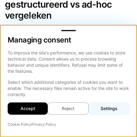
gestructureerd vs ad-hoc
vergeleken
Managing consent
Het begrijpen van het verschil tussen een
gestructureerd webdesignbureau-proces en een ad-
Managing consent
hoc aanpak helpt bedrijven betere inhuurbeslissingen
te nemen. De tabel hieronder vat de belangrijkste
To improve the site's performance, we use cookies to store
technical data. Consent allows us to process browsing
verschillen samen over de website-
behavior and unique identifiers. Refusal may limit some of
projectlevenscyclus.
the features.
Select which additional categories of cookies you want to
enable. The necessary files remain active for the site to work
Aspect
Gestructureerd webdesignbureau
correctly.
Discovery-fase
Formele discovery met
gedocumenteerde doelen,
Accept
Reject
Settings
doelgroepen, en KPI's
Cookie Policy
Privacy Policy
UX/UI-strategie
Research-gedreven wireframes en
AI-agent
Op d
gebruikersreis-mapping