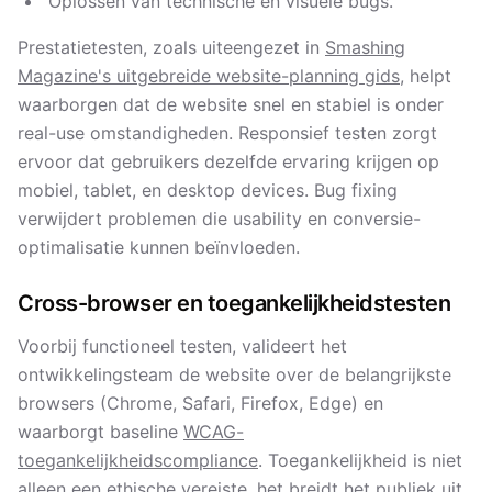
Oplossen van technische en visuele bugs.
Prestatietesten, zoals uiteengezet in
Smashing
Magazine's uitgebreide website-planning gids
, helpt
waarborgen dat de website snel en stabiel is onder
real-use omstandigheden. Responsief testen zorgt
ervoor dat gebruikers dezelfde ervaring krijgen op
mobiel, tablet, en desktop devices. Bug fixing
verwijdert problemen die usability en conversie-
optimalisatie kunnen beïnvloeden.
Cross-browser en toegankelijkheidstesten
Voorbij functioneel testen, valideert het
ontwikkelingsteam de website over de belangrijkste
browsers (Chrome, Safari, Firefox, Edge) en
waarborgt baseline
WCAG-
toegankelijkheidscompliance
. Toegankelijkheid is niet
alleen een ethische vereiste, het breidt het publiek uit