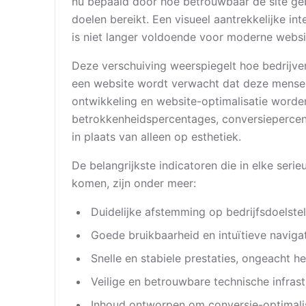
nu bepaald door hoe betrouwbaar de site ge
doelen bereikt. Een visueel aantrekkelijke inte
is niet langer voldoende voor moderne websi
Deze verschuiving weerspiegelt hoe bedrijv
een website wordt verwacht dat deze mensen
ontwikkeling en website-optimalisatie word
betrokkenheidspercentages, conversiepercen
in plaats van alleen op esthetiek.
De belangrijkste indicatoren die in elke seri
komen, zijn onder meer:
Duidelijke afstemming op bedrijfsdoelste
Goede bruikbaarheid en intuïtieve naviga
Snelle en stabiele prestaties, ongeacht 
Veilige en betrouwbare technische infrast
Inhoud ontworpen om conversie-optimalis