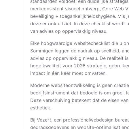
standaarden voldoet: een duidelijke strategis
merkconsistent visueel ontwerp, Core Web V
beveiliging + toegankelijkheidshygiëne. Mis je
deze er ook uitziet. In deze checklist wordt
van advies op oppervlakkig niveau.
Elke hoogwaardige websitechecklist die u onlin
Sommigen leggen de nadruk op snelheid, and
advies op oppervlakkig niveau. De realiteit i
hoge kwaliteit voor 2026 strategie, gebruiker
impact in één keer moet omvatten.
Moderne websiteontwikkeling is geen creatie
bedrijfsinstrument dat bedoeld is om groei, l
Deze verschuiving betekent dat de eisen van
esthetiek.
Bij Vezert, een professional
webdesign burea
gedragsgegevens en website-optimalisatiepote