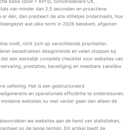
che basis (doel + KPI's), conversieklare UX,
itals van minder dan 2,5 seconden en proactieve
 er één, dan presteert de site stilletjes ondermaats, hoe
 uiteengezet wat elke norm in 2026 betekent, afgezien
e vindt, richt zich op verschillende prioriteiten.
eren benadrukken designtrends en velen stoppen bij
s dat een werkelijk complete checklist voor websites van
servaring, prestaties, beveiliging en meetbare zakelijke
ve oefening. Het is een gestructureerd
eadgeneratie en operationele efficiëntie te ondersteunen.
 moderne websites nu veel verder gaan dan alleen de
u
beoordelen we websites aan de hand van statistieken,
ntieel op de lange termijn. Dit artikel biedt de