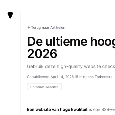
Vezert
Terug naar Artikelen
De ultieme hoo
2026
Gebruik deze high-quality website checkl
Gepubliceerd April 14, 2026
15 min
Lena Tarhonska
·
Corporate Websites
Een website van hoge kwaliteit
is een B2B-we