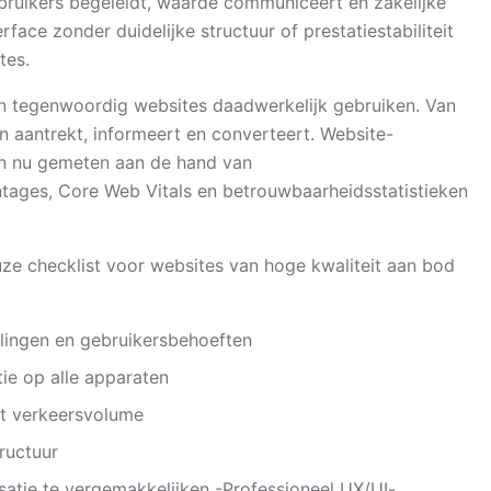
bruikers begeleidt, waarde communiceert en zakelijke
rface zonder duidelijke structuur of prestatiestabiliteit
tes.
en tegenwoordig websites daadwerkelijk gebruiken. Van
 aantrekt, informeert en converteert. Website-
en nu gemeten aan de hand van
tages, Core Web Vitals en betrouwbaarheidsstatistieken
euze checklist voor websites van hoge kwaliteit aan bod
llingen en gebruikersbehoeften
tie op alle apparaten
het verkeersvolume
ructuur
atie te vergemakkelijken -
Professioneel UX/UI-