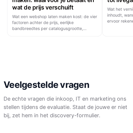
maken: waarvoor je betaalt en
tot liveg
wat de prijs verschuift
Wat het vern
inhoudt, wan
Wat een webshop laten maken kost: de vier
ervoor rekene
factoren achter de prijs, eerlijke
stappen naar
bandbreedtes per catalogusgrootte,
positieverlies
kosten per bestelling en wat offertes
weglaten.
Veelgestelde vragen
De echte vragen die inkoop, IT en marketing ons
stellen tijdens de evaluatie. Staat de jouwe er niet
bij, zet hem in het discovery-formulier.