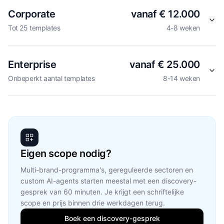
Corporate
vanaf € 12.000
Tot 25 templates
4-8 weken
Enterprise
vanaf € 25.000
Onbeperkt aantal templates
8-14 weken
Eigen scope nodig?
Multi-brand-programma's, gereguleerde sectoren en
custom AI-agents starten meestal met een discovery-
gesprek van 60 minuten. Je krijgt een schriftelijke
scope en prijs binnen drie werkdagen terug.
Boek een discovery-gesprek