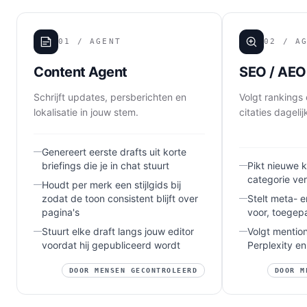
01
/ AGENT
02
/ AG
Content Agent
SEO / AEO
Schrijft updates, persberichten en
Volgt rankings
lokalisatie in jouw stem.
citaties dagelij
Genereert eerste drafts uit korte
briefings die je in chat stuurt
Pikt nieuwe 
categorie ver
Houdt per merk een stijlgids bij
zodat de toon consistent blijft over
Stelt meta- 
pagina's
voor, toegep
Stuurt elke draft langs jouw editor
Volgt mentio
voordat hij gepubliceerd wordt
Perplexity e
DOOR MENSEN GECONTROLEERD
DOOR M