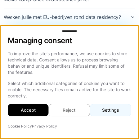
Werken jullie met EU-bedrijven rond data residency?
Managing consent
Wat als we helemaal geen AI in het proces willen?
Managing consent
Wie wordt eigenaar van de code en het design?
To improve the site's performance, we use cookies to store
technical data. Consent allows us to process browsing
behavior and unique identifiers. Refusal may limit some of
Kunnen we een voorbeeld van AI Discovery zien voordat
the features.
we tekenen?
Select which additional categories of cookies you want to
enable. The necessary files remain active for the site to work
correctly.
Accept
Reject
Settings
Cookie Policy
Privacy Policy
AI-agent