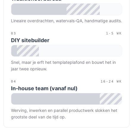
Traditioneel bureau
:
10-16
weeks
Lineaire overdrachten, watervals-QA, handmatige audits.
03
1-5
WK
DIY sitebuilder
DIY sitebuilder
:
1-5
weeks
Snel, maar je erft het templateplafond en bouwt het in
jaar twee opnieuw.
04
16-24
WK
In-house team (vanaf nul)
In-house team (vanaf nul)
:
16-24
weeks
Werving, inwerken en parallel productwerk slokken het
grootste deel van de tijd op.