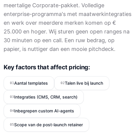
meertalige Corporate-pakket. Volledige
enterprise-programma's met maatwerkintegraties
en werk over meerdere merken komen op €
25.000 en hoger. Wij sturen geen open ranges na
30 minuten op een call. Een ruw bedrag, op
papier, is nuttiger dan een mooie pitchdeck.
Key factors that affect pricing:
Aantal templates
Talen live bij launch
01
02
Integraties (CMS, CRM, search)
03
Inbegrepen custom AI-agents
04
Scope van de post-launch retainer
05