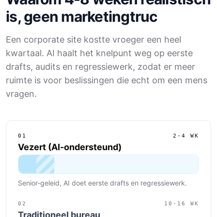
is, geen marketingtruc
Een corporate site kostte vroeger een heel
kwartaal. AI haalt het knelpunt weg op eerste
drafts, audits en regressiewerk, zodat er meer
ruimte is voor beslissingen die echt om een mens
vragen.
01
2-4
WK
Vezert (AI-ondersteund)
Vezert (AI-ondersteund)
:
2-4
weeks
Senior-geleid, AI doet eerste drafts en regressiewerk.
02
10-16
WK
Traditioneel bureau