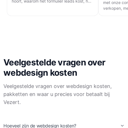
hoort, waarom het formulier leads kost, hoe
met onze com
laadtijd meetelt en wat een pagina kost.
verkopen, me
integraties v
Veelgestelde vragen over
webdesign kosten
Veelgestelde vragen over webdesign kosten,
pakketten en waar u precies voor betaalt bij
Vezert.
Hoeveel zijn de webdesign kosten?