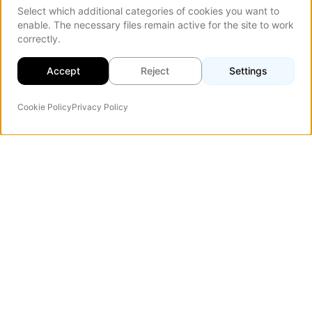
Select which additional categories of cookies you want to
enable. The necessary files remain active for the site to work
correctly.
Accept
Reject
Settings
Cookie Policy
Privacy Policy
AI-agent
Vezert
Webdesign bureau gespecialiseerd in converterende
landingpages, zakelijke websites en webportalen.
Verified Company
Home
Landing Pages