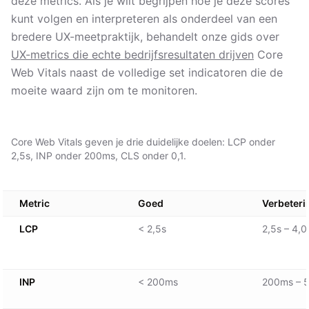
deze metrics. Als je wilt begrijpen hoe je deze scores
kunt volgen en interpreteren als onderdeel van een
bredere UX-meetpraktijk, behandelt onze gids over
UX-metrics die echte bedrijfsresultaten drijven
Core
Web Vitals naast de volledige set indicatoren die de
moeite waard zijn om te monitoren.
Core Web Vitals geven je drie duidelijke doelen: LCP onder
2,5s, INP onder 200ms, CLS onder 0,1.
Metric
Goed
Verbeteri
LCP
< 2,5s
2,5s – 4,0
INP
< 200ms
200ms – 