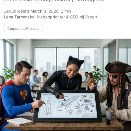
Gepubliceerd March 3, 2026
12 min
Lena Tarhonska
·
Medeoprichter & CEO bij Vezert
Corporate Websites