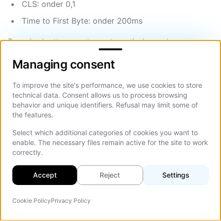
CLS: onder 0,1
Time to First Byte: onder 200ms
Deze budgetten moeten automatisch worden
Managing consent
afgedwongen. Integreer
Lighthouse CI
in je
Managing consent
deployment-pipeline zodat elke pull request een
prestatiescore krijgt. Als de score onder de drempel
To improve the site's performance, we use cookies to store
zakt, wordt de deploy geblokkeerd.
technical data. Consent allows us to process browsing
behavior and unique identifiers. Refusal may limit some of
Voor real-user monitoring (RUM) tonen tools zoals
the features.
Vercel Analytics, Sentry Performance of Google's
Select which additional categories of cookies you want to
Chrome User Experience Report (CrUX)
hoe je site
enable. The necessary files remain active for the site to work
presteert voor echte bezoekers, niet alleen in lab-
correctly.
omstandigheden. Lab-tests draaien op snelle
Accept
Reject
Settings
hardware met snelle verbindingen. Je gebruikers zitten
op een 4G-telefoon in een landelijk gebied. RUM-data
Cookie Policy
Privacy Policy
AI-agent
toont je de waarheid.
Op d