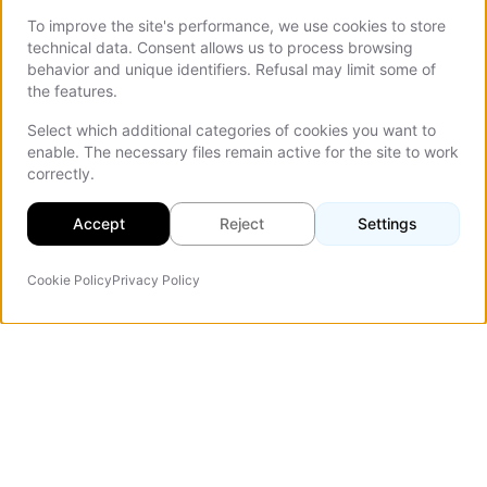
To improve the site's performance, we use cookies to store
technical data. Consent allows us to process browsing
behavior and unique identifiers. Refusal may limit some of
the features.
Select which additional categories of cookies you want to
enable. The necessary files remain active for the site to work
correctly.
Accept
Reject
Settings
Cookie Policy
Privacy Policy
Agent IA
On Th
Vezert
Agence de design web spécialisée dans les landing pages
à forte conversion, les sites corporate et les portails web.