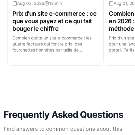
Aug 03, 2026
12 min
Aug 01, 2
Prix d'un site e-commerce : ce
Combien c
que vous payez et ce qui fait
en 2026 : 
bouger le chiffre
méthode 
Combien coûte un site e-commerce : les
Prix d'un sit
quatre facteurs qui font le prix, des
pour une lan
fourchettes honnêtes par taille de
portail. Tarif
catalogue, les commissions par commande
poste par pos
et les oublis.
Frequently Asked Questions
Find answers to common questions about this