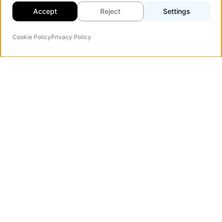
Accept
Reject
Settings
Cookie Policy
Privacy Policy
Agent IA
Vezert
Agence de design web spécialisée dans les landing pages
à forte conversion, les sites corporate et les portails web.
Verified Company
Accueil
Landing Pages
Portfolio
Corporate Websites
Services
Web Portals