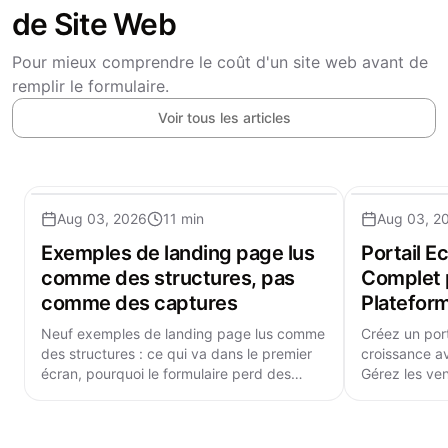
de Site Web
Pour mieux comprendre le coût d'un site web avant de
remplir le formulaire.
Voir tous les articles
Aug 03, 2026
11 min
Aug 03, 2
Exemples de landing page lus
Portail 
comme des structures, pas
Complet 
comme des captures
Plateform
Neuf exemples de landing page lus comme
Créez un por
des structures : ce qui va dans le premier
croissance a
écran, pourquoi le formulaire perd des
Gérez les ve
leads, le poids de la vitesse et les prix.
et intégratio
évolutive.