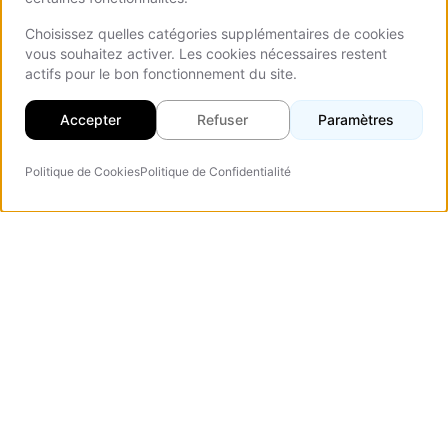
Choisissez quelles catégories supplémentaires de cookies
vous souhaitez activer. Les cookies nécessaires restent
actifs pour le bon fonctionnement du site.
Accepter
Refuser
Paramètres
Politique de Cookies
Politique de Confidentialité
Agent IA
Vezert
Agence de design web spécialisée dans les landing pages
à forte conversion, les sites corporate et les portails web.
Verified Company