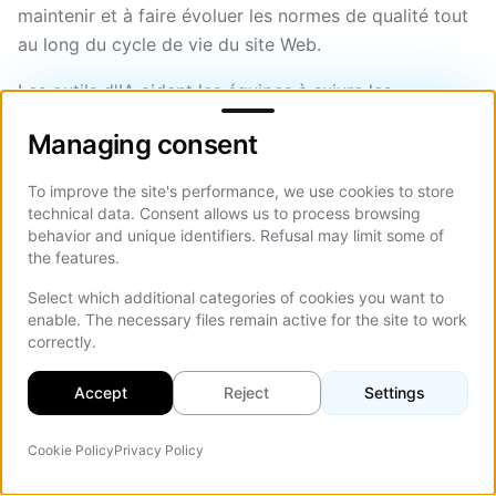
maintenir et à faire évoluer les normes de qualité tout
au long du cycle de vie du site Web.
Les outils d'IA aident les équipes à suivre les
Managing consent
performances, à détecter les problèmes d'utilisabilité
Managing consent
et à exécuter une optimisation structurée du site Web.
Cela facilite l’identification précoce des problèmes et
To improve the site's performance, we use cookies to store
la priorisation des améliorations en fonction de leur
technical data. Consent allows us to process browsing
impact.
behavior and unique identifiers. Refusal may limit some of
the features.
Dans ce domaine de la liste de contrôle qualité, AI
Select which additional categories of cookies you want to
contribue en :
enable. The necessary files remain active for the site to work
correctly.
Prise en charge de la surveillance des
performances et de la détection des anomalies
Accept
Reject
Settings
Aide à l'analyse du contenu et à l'optimisation de
la structure
Cookie Policy
Privacy Policy
Agent IA
On Th
Accélération des cycles de tests et d'itérations