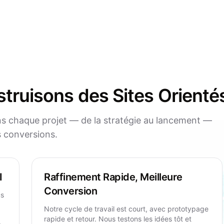
ruisons des Sites Orienté
ans chaque projet — de la stratégie au lancement —
es conversions.
I
Raffinement Rapide, Meilleure
Conversion
us
Notre cycle de travail est court, avec prototypage
rapide et retour. Nous testons les idées tôt et