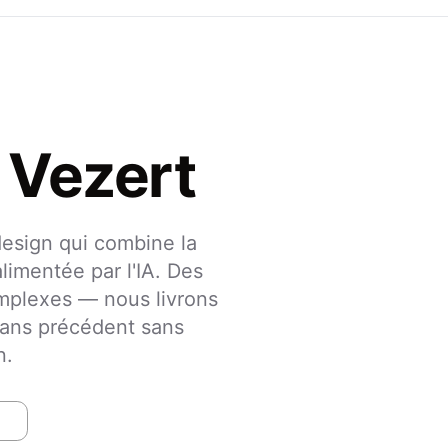
 Vezert
sign qui combine la
alimentée par l'IA. Des
omplexes — nous livrons
sans précédent sans
n.