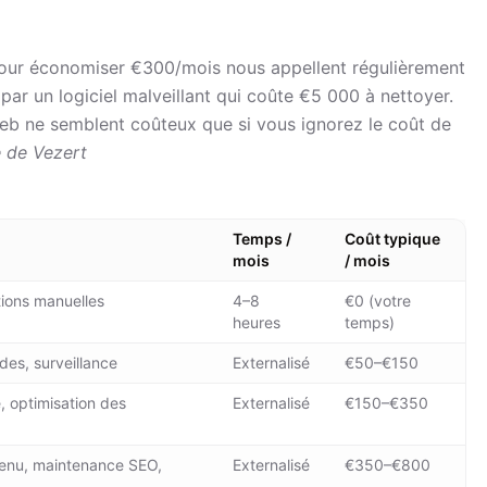
 pour économiser €300/mois nous appellent régulièrement
 par un logiciel malveillant qui coûte €5 000 à nettoyer.
Web ne semblent coûteux que si vous ignorez le coût de
 de Vezert
Temps /
Coût typique
mois
/ mois
ations manuelles
4–8
€0 (votre
heures
temps)
des, surveillance
Externalisé
€50–€150
, optimisation des
Externalisé
€150–€350
tenu, maintenance SEO,
Externalisé
€350–€800