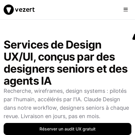
Togg
Vezert
Services de Design
UX/UI, conçus par des
designers seniors et des
agents IA
Recherche, wireframes, design systems : pilotés
par l'humain, accélérés par l'IA. Claude Design
dans notre workflow, designers seniors à chaque
revue. Livraison en jours, pas en mois.
Réserver un audit UX gratuit