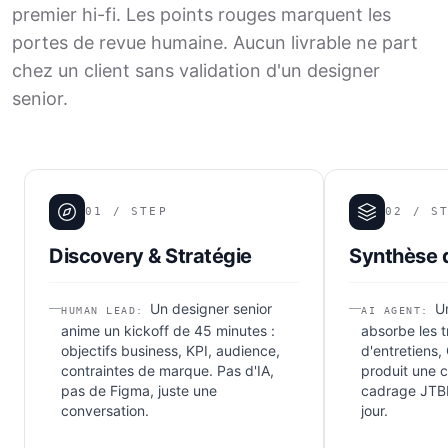
premier hi-fi. Les points rouges marquent les
portes de revue humaine. Aucun livrable ne part
chez un client sans validation d'un designer
senior.
01
/ STEP
02
/ ST
Discovery & Stratégie
Synthèse 
Un designer senior
U
HUMAN LEAD
:
AI AGENT
:
anime un kickoff de 45 minutes :
absorbe les t
objectifs business, KPI, audience,
d'entretiens,
contraintes de marque. Pas d'IA,
produit une c
pas de Figma, juste une
cadrage JTB
conversation.
jour.