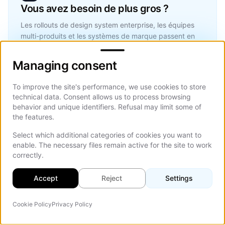
Vous avez besoin de plus gros ?
Les rollouts de design system enterprise, les équipes
multi-produits et les systèmes de marque passent en
Managing consent
SOW sur-mesure. Réservez un appel de 30 minutes et
nous vous renvoyons un scope écrit et un prix sous
Managing consent
deux jours ouvrés.
Réserver un appel de cadrage
To improve the site's performance, we use cookies to store
technical data. Consent allows us to process browsing
behavior and unique identifiers. Refusal may limit some of
the features.
Select which additional categories of cookies you want to
enable. The necessary files remain active for the site to work
correctly.
Accept
Reject
Settings
Prêt à voir ce qui vous
Cookie Policy
Privacy Policy
Agent IA
coûte des conversions ?