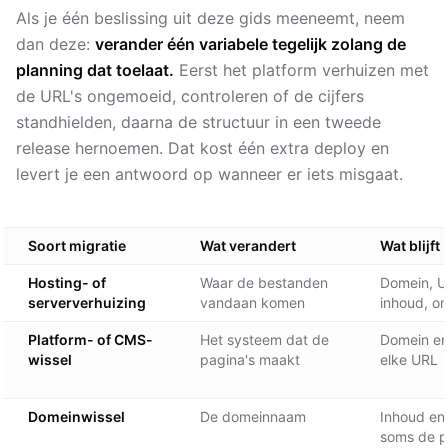
Als je één beslissing uit deze gids meeneemt, neem
dan deze:
verander één variabele tegelijk zolang de
planning dat toelaat.
Eerst het platform verhuizen met
de URL's ongemoeid, controleren of de cijfers
standhielden, daarna de structuur in een tweede
release hernoemen. Dat kost één extra deploy en
levert je een antwoord op wanneer er iets misgaat.
Soort migratie
Wat verandert
Wat blijft
Hosting- of
Waar de bestanden
Domein, U
serververhuizing
vandaan komen
inhoud, o
Platform- of CMS-
Het systeem dat de
Domein en 
wissel
pagina's maakt
elke URL
Domeinwissel
De domeinnaam
Inhoud en
soms de 