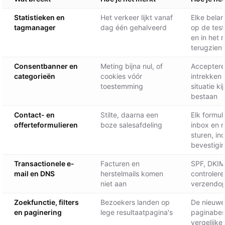
Statistieken en
Het verkeer lijkt vanaf
Elke belan
tagmanager
dag één gehalveerd
op de tes
en in het
terugzien
Consentbanner en
Meting bijna nul, of
Acceptere
categorieën
cookies vóór
intrekken 
toestemming
situatie k
bestaan
Contact- en
Stilte, daarna een
Elk formul
offerteformulieren
boze salesafdeling
inbox en 
sturen, inc
bevestigi
Transactionele e-
Facturen en
SPF, DKI
mail en DNS
herstelmails komen
controler
niet aan
verzendo
Zoekfunctie, filters
Bezoekers landen op
De nieuwe 
en paginering
lege resultaatpagina's
paginabes
vergelijke