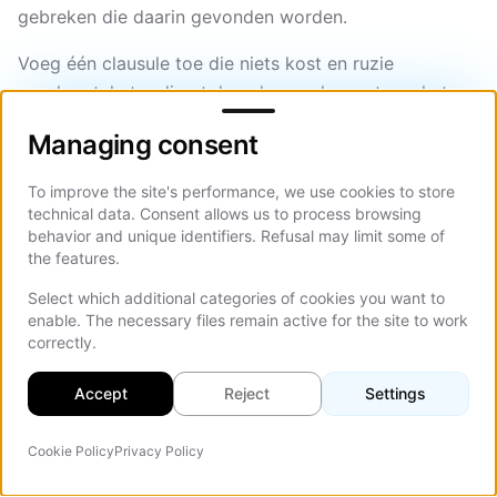
gebreken die daarin gevonden worden.
Voeg één clausule toe die niets kost en ruzie
voorkomt: het redirectplan, de crawlexports en het
Managing consent
meetplan worden bij afronding als bestanden
Managing consent
overgedragen. Dat zijn jouw documenten. Het
volgende bureau vraagt erom, en jij ook.
To improve the site's performance, we use cookies to store
technical data. Consent allows us to process browsing
behavior and unique identifiers. Refusal may limit some of
Checklist website migratie
the features.
Select which additional categories of cookies you want to
Dit is de korte versie van alles hierboven, in de
enable. The necessary files remain active for the site to work
volgorde waarin het werk gebeurt. Neem hem over in
correctly.
je projecttool en geef elke regel een eigenaar en een
datum.
Accept
Reject
Settings
Voor de bouw
Cookie Policy
Privacy Policy
AI-agent
Op d
De live site crawlen en elke URL met status, titel