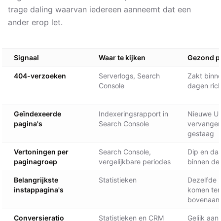
trage daling waarvan iedereen aanneemt dat een
ander erop let.
Signaal
Waar te kijken
Gezond p
404-verzoeken
Serverlogs, Search
Zakt binn
Console
dagen rich
Geïndexeerde
Indexeringsrapport in
Nieuwe UR
pagina's
Search Console
vervangen
gestaag
Vertoningen per
Search Console,
Dip en daa
paginagroep
vergelijkbare periodes
binnen d
Belangrijkste
Statistieken
Dezelfde 
instappagina's
komen ter
bovenaan
Conversieratio
Statistieken en CRM
Gelijk aan