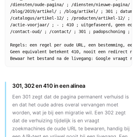
/diensten/oude-pagina/ ; /diensten/nieuwe-pagina/ ; 
/blog/2019/artikel/ ; /blog/artikel/ ; 301 ; datum u
/catalogus/artikel-12/ ; /producten/artikel-12/ ; 30
/actie-voorjaar/ ; - ; 410 ; uitgefaseerd, geen equi
/contact-oud/ ; /contact/ ; 301 ; padopschoning ; re
Regels: een regel per oude URL, een bestemming, een 
Geen equivalent betekent 410, nooit een redirect naa
Bewaar het bestand na de livegang: Google vraagt re
301, 302 en 410 in een alinea
Een 301 zegt dat de pagina permanent verhuisd is
en dat het oude adres overal vervangen moet
worden, wat je bij een migratie wil. Een 302 zegt
dat de verhuizing tijdelijk is en vraagt
zoekmachines de oude URL te bewaren, handig bij
een A/B-test en vrijwel nooit bij een livegang. Een