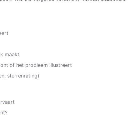
eert
jk maakt
ont of het probleem illustreert
en, sterrenrating)
ervaart
ent?