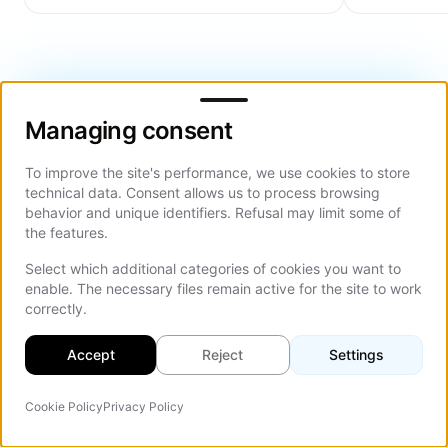
kiezen.
kosten per bestelling en wat offertes
weglaten.
Managing consent
Managing consent
Veelgestelde Vragen
To improve the site's performance, we use cookies to store
technical data. Consent allows us to process browsing
behavior and unique identifiers. Refusal may limit some of
Antwoorden op veelgestelde vragen over dit
the features.
onderwerp
Select which additional categories of cookies you want to
enable. The necessary files remain active for the site to work
correctly.
Wat betekent een website vernieuwen?
Accept
Reject
Settings
Wat kost het om een website te vernieuwen in 2026?
Cookie Policy
Privacy Policy
AI-agent
Op d