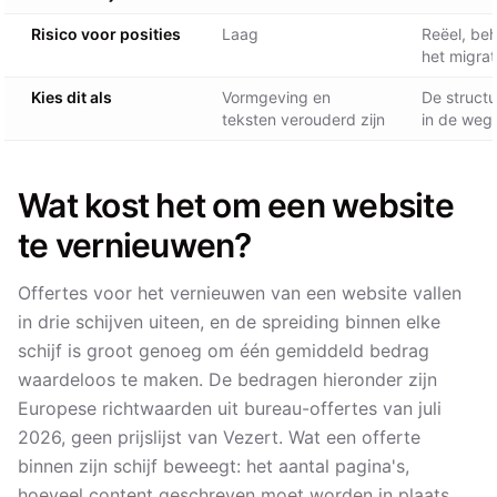
Risico voor posities
Laag
Reëel, be
het migrat
Kies dit als
Vormgeving en
De struct
teksten verouderd zijn
in de weg 
Wat kost het om een website
te vernieuwen?
Offertes voor het vernieuwen van een website vallen
in drie schijven uiteen, en de spreiding binnen elke
schijf is groot genoeg om één gemiddeld bedrag
waardeloos te maken. De bedragen hieronder zijn
Europese richtwaarden uit bureau-offertes van juli
2026, geen prijslijst van Vezert. Wat een offerte
binnen zijn schijf beweegt: het aantal pagina's,
hoeveel content geschreven moet worden in plaats