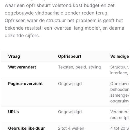
waar een opfrisbeurt volstond kost budget en zet
opgebouwde vindbaarheid zonder reden terug.
Opfrissen waar de structuur het probleem is geeft het
bekende resultat: een kwartaal lang mooier, en daarna
dezelfde cijfers.
Vraag
Opfrisbeurt
Volledige
Wat verandert
Teksten, beeld, styling
Structuur,
interface
Pagina-overzicht
Ongewijzigd
Opnieuw 
behouden
samengev
opgeruim
URL's
Ongewijzigd
Verandere
redirectpl
Gebruikelijke duur
2 tot 4 weken
4 tot 20 