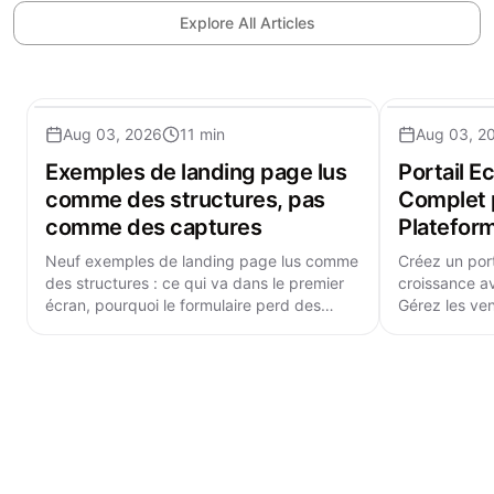
Explore All Articles
Aug 03, 2026
11 min
Aug 03, 2
Exemples de landing page lus
Portail 
comme des structures, pas
Complet 
comme des captures
Plateform
Neuf exemples de landing page lus comme
Créez un por
des structures : ce qui va dans le premier
croissance a
écran, pourquoi le formulaire perd des
Gérez les ve
leads, le poids de la vitesse et les prix.
et intégratio
évolutive.