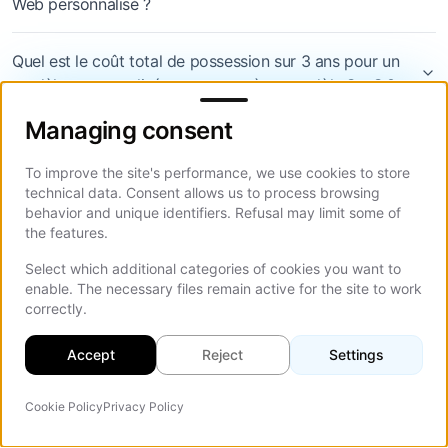
Web personnalisé ?
Quel est le coût total de possession sur 3 ans pour un
modèle personnalisé par rapport à un modèle SaaS ?
Managing consent
Managing consent
Dois-je toujours créer des produits personnalisés pour
les secteurs exigeants en matière de conformité ?
To improve the site's performance, we use cookies to store
technical data. Consent allows us to process browsing
behavior and unique identifiers. Refusal may limit some of
the features.
Select which additional categories of cookies you want to
enable. The necessary files remain active for the site to work
correctly.
Accept
Reject
Settings
Cookie Policy
Privacy Policy
Agent IA
On Th