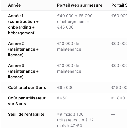
Année
Portail web sur mesure
Portail 
Année 1
€40 000 + €5 000
€60 000 
(construction +
d'hébergement =
onboarding +
€45 000
hébergement)
Année 2
€10 000 de
€60 000 
(maintenance +
maintenance
licence)
Année 3
€10 000 de
€60 000 
(maintenance +
maintenance
licence)
Coût total sur 3 ans
€65 000
€180 00
Coût par utilisateur
€650
€1 800
sur 3 ans
Seuil de rentabilité
≈9 mois à 100
—
utilisateurs (18 à 22
mois à 40-50