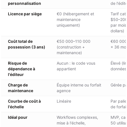
personnalisation
de l'édit
Licence par siège
€0 (hébergement et
Tarif cat
maintenance
$50–200 
uniquement)
par mois
dollars)
Coût total de
€50 000–110 000
€60 000
possession (3 ans)
(construction +
× 36 moi
maintenance)
Risque de
Aucun : le code vous
Élevé (li
dépendance à
appartient
données
l'éditeur
Charge de
Équipe interne ou forfait
Gérée par
maintenance
agence
Courbe de coût à
Linéaire
Par pali
l'échelle
de forfai
Idéal pour
Workflows complexes,
MVP, cas
mise à l'échelle,
50 utilis