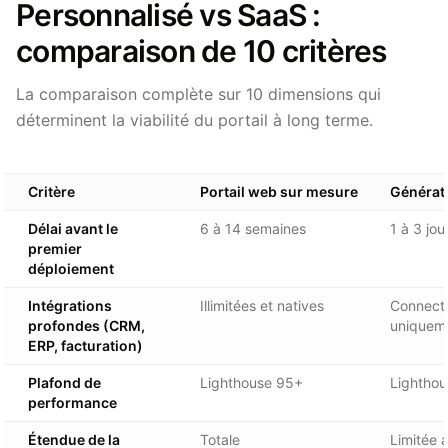
Personnalisé vs SaaS :
comparaison de 10 critères
La comparaison complète sur 10 dimensions qui
déterminent la viabilité du portail à long terme.
Critère
Portail web sur mesure
Générate
Délai avant le
6 à 14 semaines
1 à 3 jou
premier
déploiement
Intégrations
Illimitées et natives
Connecte
profondes (CRM,
uniquem
ERP, facturation)
Plafond de
Lighthouse 95+
Lightho
performance
Étendue de la
Totale
Limitée a