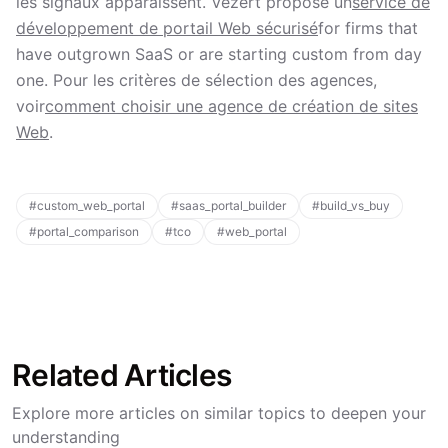
les signaux apparaissent. Vezert propose un
service de
développement de portail Web sécurisé
for firms that
have outgrown SaaS or are starting custom from day
one. Pour les critères de sélection des agences,
voir
comment choisir une agence de création de sites
Web
.
#
custom_web_portal
#
saas_portal_builder
#
build_vs_buy
#
portal_comparison
#
tco
#
web_portal
Related Articles
Explore more articles on similar topics to deepen your
understanding