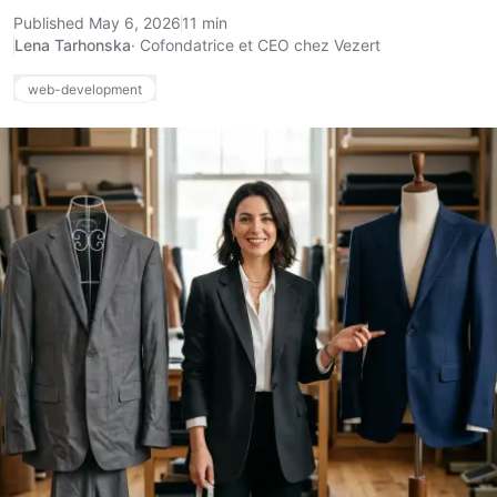
Published May 6, 2026
11 min
Lena Tarhonska
·
Cofondatrice et CEO chez Vezert
web-development