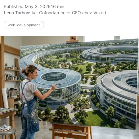
Published May 3, 2026
16 min
Lena Tarhonska
·
Cofondatrice et CEO chez Vezert
web-development