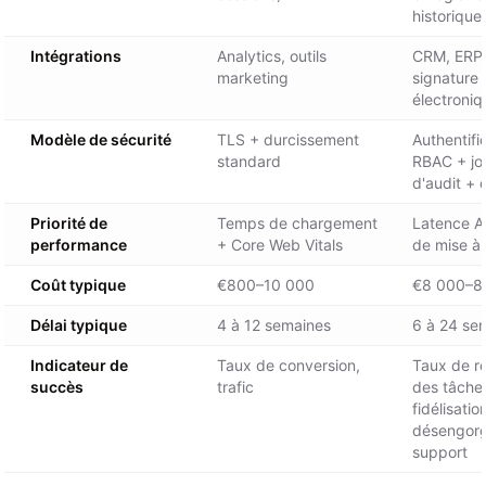
historique
Intégrations
Analytics, outils
CRM, ERP, 
marketing
signature
électroniq
Modèle de sécurité
TLS + durcissement
Authentifi
standard
RBAC + jo
d'audit + 
Priorité de
Temps de chargement
Latence AP
performance
+ Core Web Vitals
de mise à j
Coût typique
€800–10 000
€8 000–8
Délai typique
4 à 12 semaines
6 à 24 se
Indicateur de
Taux de conversion,
Taux de ré
succès
trafic
des tâche
fidélisatio
désengor
support