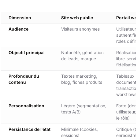
Dimension
Site web public
Portail w
Audience
Visiteurs anonymes
Utilisateur
authentifi
rôles défin
Objectif principal
Notoriété, génération
Réalisatio
de leads, marque
libre-servi
fidélisatio
Profondeur du
Textes marketing,
Tableaux 
contenu
blog, fiches produits
document
transactio
workflows
Personnalisation
Légère (segmentation,
Forte (do
tests A/B)
utilisateur
le rôle)
Persistance de l'état
Minimale (cookies,
Critique (t
sessions)
enregistré,