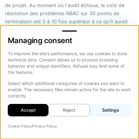
de projet. Au moment où l'audit échoue, le coût de
résolution des problèmes RBAC sur 30 points de
terminaison est 5 à 10 fois supérieur à ce qu'il aurait
Managing consent
été pour concevoir correctement RBAC au cours de la
semaine 2. La solution consiste à intégrer la sécurité
Managing consent
dans l'architecture, et non l'assurance qualité, à
concevoir la matrice de rôles et la journalisation
To improve the site's performance, we use cookies to store
technical data. Consent allows us to process browsing
d'audit au cours de la semaine 1, à valider de manière
behavior and unique identifiers. Refusal may limit some of
contradictoire au cours de la semaine 6 et à effectuer
the features.
un test d'intrusion au cours de la semaine 11.
Select which additional categories of cookies you want to
enable. The necessary files remain active for the site to work
correctly.
Comment le développement
augmenté par l'IA réduit le
Accept
Reject
Settings
temps de construction du
Cookie Policy
Privacy Policy
Agent IA
On Th
portail