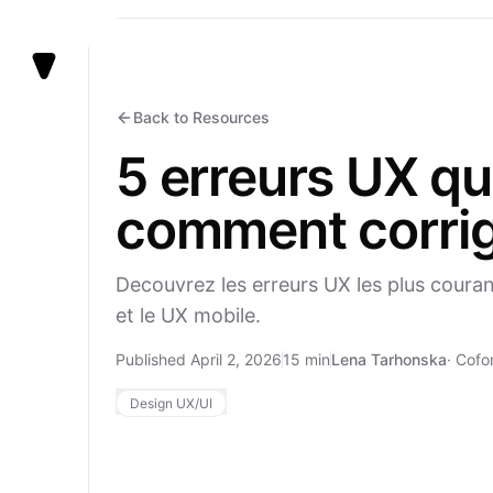
Vezert
Back to Resources
5 erreurs UX qu
comment corri
Decouvrez les erreurs UX les plus couran
et le UX mobile.
Published April 2, 2026
15 min
Lena Tarhonska
·
Cofo
Design UX/UI