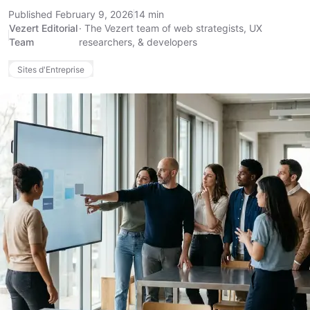
Published February 9, 2026
14 min
Vezert Editorial
·
The Vezert team of web strategists, UX
Team
researchers, & developers
Sites d'Entreprise