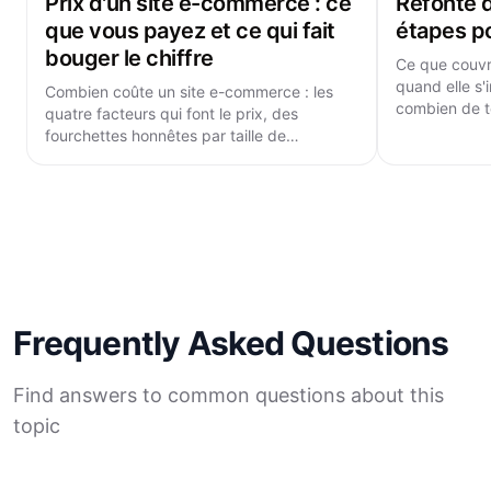
Prix d'un site e-commerce : ce
Refonte de
que vous payez et ce qui fait
étapes po
bouger le chiffre
Ce que couvre
quand elle s'
Combien coûte un site e-commerce : les
combien de t
quatre facteurs qui font le prix, des
pour la réuss
fourchettes honnêtes par taille de
référencemen
catalogue, les commissions par commande
et les oublis.
Frequently Asked Questions
Find answers to common questions about this
topic