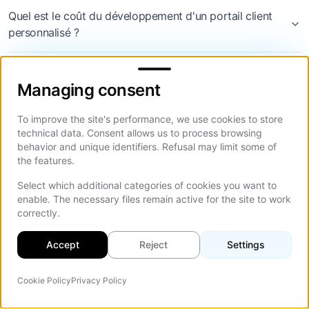
Quel est le coût du développement d'un portail client
personnalisé ?
Managing consent
Quel est le délai typique pour un projet de
Managing consent
développement de portail client ?
To improve the site's performance, we use cookies to store
Comment garantissez-vous que le portail client est
technical data. Consent allows us to process browsing
sécurisé et protège les données des utilisateurs ?
behavior and unique identifiers. Refusal may limit some of
the features.
Un portail personnalisé peut-il s'intégrer à mon CRM
Select which additional categories of cookies you want to
existant comme Salesforce ou HubSpot ?
enable. The necessary files remain active for the site to work
correctly.
Quelle est la différence entre un portail client et une
Accept
Reject
Settings
simple base de connaissances ?
Cookie Policy
Privacy Policy
Agent IA
On Th
Comment mesurer le ROI de notre nouveau portail client