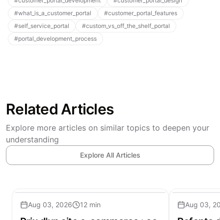
#
customer_portal_development
#
customer_portal_design
#
what_is_a_customer_portal
#
customer_portal_features
#
self_service_portal
#
custom_vs_off_the_shelf_portal
#
portal_development_process
Related Articles
Explore more articles on similar topics to deepen your
understanding
Explore All Articles
Aug 03, 2026
12 min
Aug 03, 2