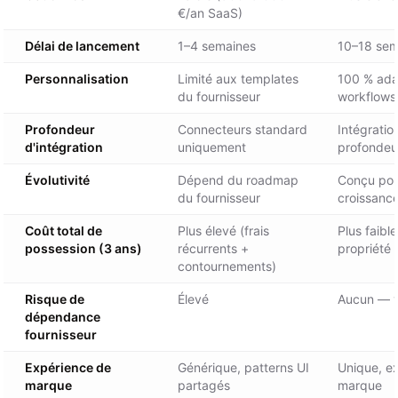
€/an SaaS)
Délai de lancement
1–4 semaines
10–18 sem
Personnalisation
Limité aux templates
100 % ada
du fournisseur
workflows
Profondeur
Connecteurs standard
Intégratio
d'intégration
uniquement
profondeu
Évolutivité
Dépend du roadmap
Conçu pour
du fournisseur
croissanc
Coût total de
Plus élevé (frais
Plus faible
possession (3 ans)
récurrents +
propriété 
contournements)
Risque de
Élevé
Aucun — v
dépendance
fournisseur
Expérience de
Générique, patterns UI
Unique, ex
marque
partagés
marque