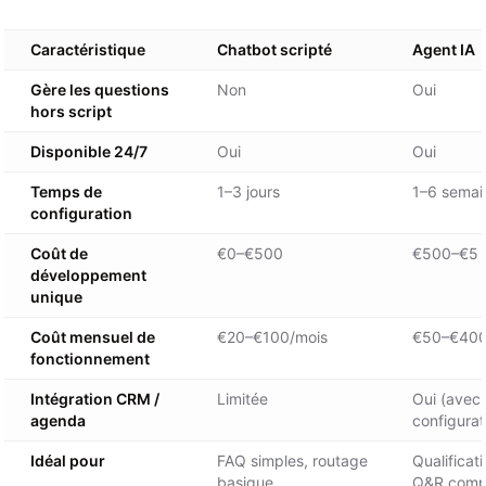
Caractéristique
Chatbot scripté
Agent IA
Gère les questions
Non
Oui
hors script
Disponible 24/7
Oui
Oui
Temps de
1–3 jours
1–6 semai
configuration
Coût de
€0–€500
€500–€5 
développement
unique
Coût mensuel de
€20–€100/mois
€50–€400
fonctionnement
Intégration CRM /
Limitée
Oui (avec
agenda
configurat
Idéal pour
FAQ simples, routage
Qualificat
basique
Q&R compl