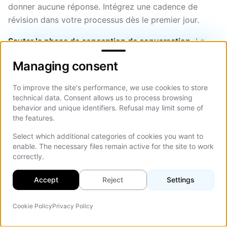
donner aucune réponse. Intégrez une cadence de
révision dans votre processus dès le premier jour.
Sauter la phase de conception de conversation.
La
Managing consent
plupart des équipes sautent directement à «
Managing consent
connectez-le à GPT et chargez nos docs ». L'agent
fait alors ce qui lui semble naturel au LLM, ce qui n'est
To improve the site's performance, we use cookies to store
pas toujours ce qui est bon pour votre activité.
technical data. Consent allows us to process browsing
Définissez ce que l'agent devrait et ne devrait pas
behavior and unique identifiers. Refusal may limit some of
the features.
aborder, quel ton il devrait avoir et quand il devrait
arrêter d'interagir.
Select which additional categories of cookies you want to
enable. The necessary files remain active for the site to work
Déployer sur la mauvaise page.
Un agent IA sur un
correctly.
article de blog n'aide presque personne. Un sur votre
Accept
Reject
Settings
page de tarifs, votre page de services ou votre page
de demande de démo peut changer matériellement la
conversion. Pensez à l'endroit où les visiteurs
Cookie Policy
Privacy Policy
Agent IA
On Th
prennent des décisions
et mettez-y l'agent.