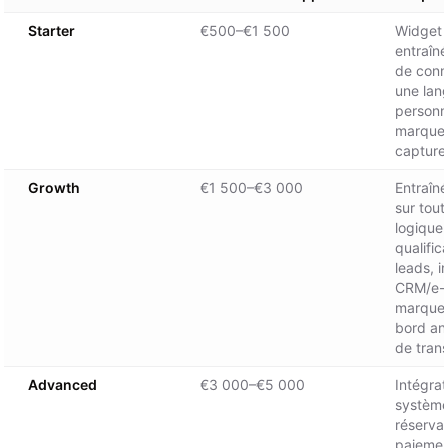
Starter
€500–€1 500
Widget p
entraîn
de conn
une lan
personn
marque 
capture
Growth
€1 500–€3 000
Entraîn
sur tout
logique
qualific
leads, i
CRM/e-m
marque,
bord ana
de tran
Advanced
€3 000–€5 000
Intégrat
système
réservat
paiemen