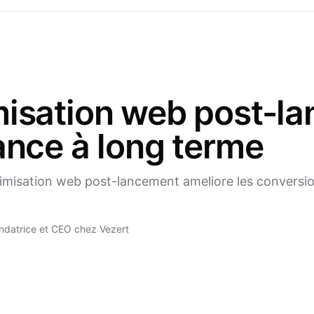
misation web post-la
sance à long terme
misation web post-lancement ameliore les conversio
ndatrice et CEO chez Vezert