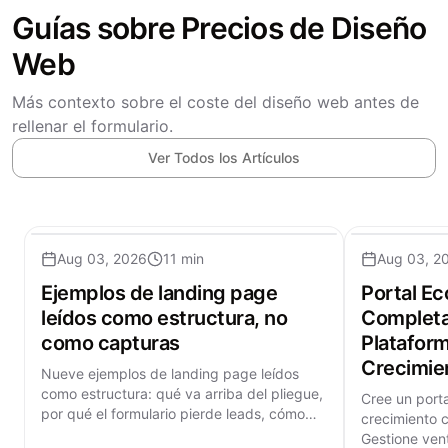
Guías sobre Precios de Diseño
Web
Más contexto sobre el coste del diseño web antes de
rellenar el formulario.
Ver Todos los Artículos
Aug 03, 2026
11 min
Aug 03, 2
Ejemplos de landing page
Portal E
leídos como estructura, no
Completa
como capturas
Plataform
Crecimie
Nueve ejemplos de landing page leídos
como estructura: qué va arriba del pliegue,
Cree un port
por qué el formulario pierde leads, cómo
crecimiento 
influye la velocidad y cuánto cuesta.
Gestione ven