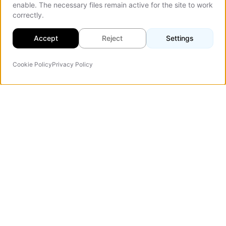
enable. The necessary files remain active for the site to work
correctly.
Accept
Reject
Settings
Cookie Policy
Privacy Policy
Agente IA
Vezert
Agencia de diseño web especializada en landing pages
de alta conversión, sitios corporativos y portales web.
Verified Company
Inicio
Landing Pages
Portfolio
Corporate Websites