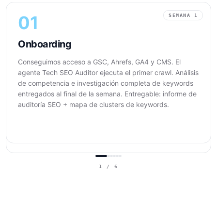
01
SEMANA 1
02
SEMANA 2
03
SEMANAS 3-4
Onboarding
Estrategia
Ejecución
Conseguimos acceso a GSC, Ahrefs, GA4 y CMS. El
Content Cluster Planner construye la arquitectura hub-
Primeros artículos publicados. Correcciones técnicas
agente Tech SEO Auditor ejecuta el primer crawl. Análisis
spoke. Roadmap de SEO técnico priorizado por impacto.
implementadas. Outreach iniciado. El agente Schema
de competencia e investigación completa de keywords
Lista de targets de link building generada. Primeros
Generator añade datos estructurados a todas las
entregados al final de la semana. Entregable: informe de
briefs de contenido escritos. Entregable: calendario de
páginas nuevas. El agente Internal Linker se ejecuta
auditoría SEO + mapa de clusters de keywords.
contenido a 3 meses + roadmap de SEO técnico +
sobre el contenido publicado. Entregable: primeros
targets de outreach.
artículos en vivo + correcciones técnicas desplegadas +
outreach iniciado.
1
/
6