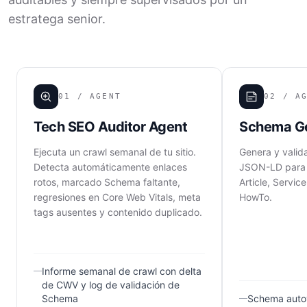
estratega senior.
01
/ AGENT
02
/ AG
Tech SEO Auditor Agent
Schema Ge
Ejecuta un crawl semanal de tu sitio.
Genera y valid
Detecta automáticamente enlaces
JSON-LD para 
rotos, marcado Schema faltante,
Article, Servic
regresiones en Core Web Vitals, meta
HowTo.
tags ausentes y contenido duplicado.
Informe semanal de crawl con delta
de CWV y log de validación de
Schema
Schema autov