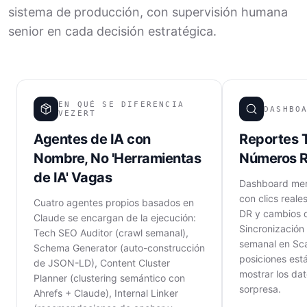
sistema de producción, con supervisión humana
senior en cada decisión estratégica.
EN QUÉ SE DIFERENCIA
DASHBO
VEZERT
Agentes de IA con
Reportes 
Nombre, No 'Herramientas
Números R
de IA' Vagas
Dashboard men
con clics reale
Cuatro agentes propios basados en
DR y cambios d
Claude se encargan de la ejecución:
Sincronización
Tech SEO Auditor (crawl semanal),
semanal en Sca
Schema Generator (auto-construcción
posiciones est
de JSON-LD), Content Cluster
mostrar los dat
Planner (clustering semántico con
sorpresa.
Ahrefs + Claude), Internal Linker