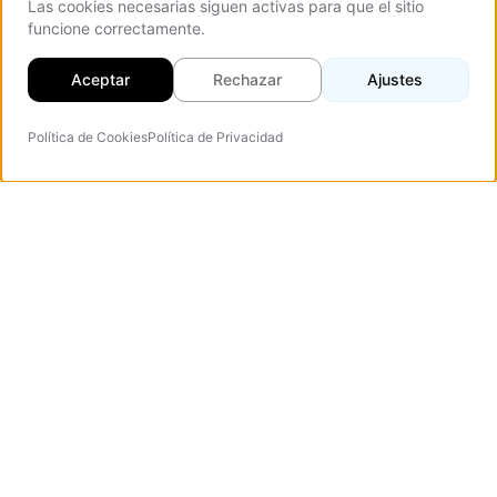
Las cookies necesarias siguen activas para que el sitio
funcione correctamente.
Aceptar
Rechazar
Ajustes
Política de Cookies
Política de Privacidad
Agente IA
Vezert
Agencia de diseño web especializada en landing pages
de alta conversión, sitios corporativos y portales web.
Verified Company
Inicio
Landing Pages
Portfolio
Corporate Websites