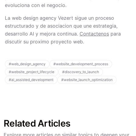
evoluciona con el negocio.
La web design agency Vezert sigue un proceso
estructurado y de asociacion que une estrategia,
desarrollo AI y mejora continua.
Contactenos
para
discutir su proximo proyecto web.
#
web_design_agency
#
website_development_process
#
website_project_lifecycle
#
discovery_to_launch
#
ai_assisted_development
#
website_launch_optimization
Related Articles
Explore more articles on similar topics to deepen your