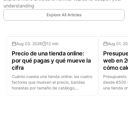
understanding
Explore All Articles
Aug 03, 2026
12 min
Aug 01, 2
Precio de una tienda online:
Presupue
por qué pagas y qué mueve la
web en 20
cifra
cómo calc
Cuánto cuesta una tienda online: los cuatro
Presupuesto 
factores que mueven el precio, bandas
desde €500 u
honestas por tamaño de catálogo,
una tienda on
comisiones por pedido y los costes que
tipo, partida
faltan.