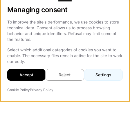
Managing consent
Managing consent
To improve the site's performance, we use cookies to store
technical data. Consent allows us to process browsing
behavior and unique identifiers. Refusal may limit some of
the features.
Select which additional categories of cookies you want to
enable. The necessary files remain active for the site to work
correctly.
Accept
Reject
Settings
Cookie Policy
Privacy Policy
Agente IA
On Th
Vezert