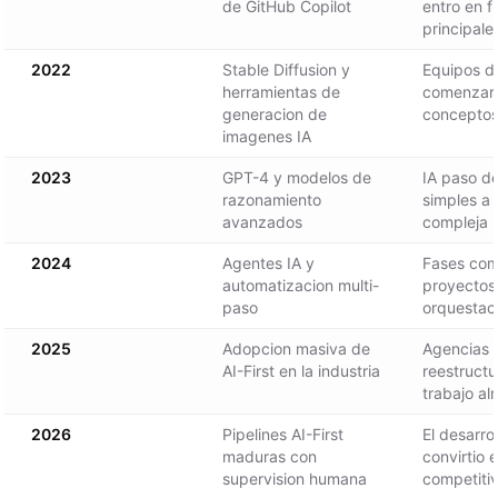
de GitHub Copilot
entro en f
principale
2022
Stable Diffusion y
Equipos d
herramientas de
comenzaro
generacion de
conceptos 
imagenes IA
2023
GPT-4 y modelos de
IA paso d
razonamiento
simples a 
avanzados
compleja
2024
Agentes IA y
Fases com
automatizacion multi-
proyectos
paso
orquestaci
2025
Adopcion masiva de
Agencias l
AI-First en la industria
reestructu
trabajo al
2026
Pipelines AI-First
El desarro
maduras con
convirtio 
supervision humana
competiti