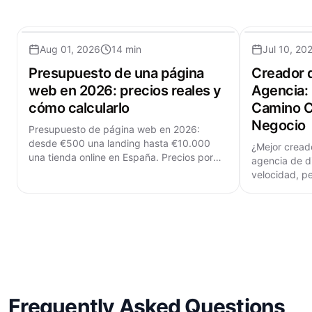
Aug 01, 2026
14 min
Jul 10, 20
Presupuesto de una página
Creador 
web en 2026: precios reales y
Agencia: 
cómo calcularlo
Camino C
Negocio
Presupuesto de página web en 2026:
desde €500 una landing hasta €10.000
¿Mejor cread
una tienda online en España. Precios por
agencia de d
tipo, partida a partida y cómo calcularlo.
velocidad, p
para ver qué
Frequently Asked Questions