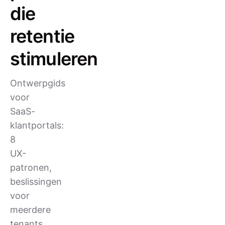
die
retentie
stimuleren
Ontwerpgids
voor
SaaS-
klantportals:
8
UX-
patronen,
beslissingen
voor
meerdere
tenants,