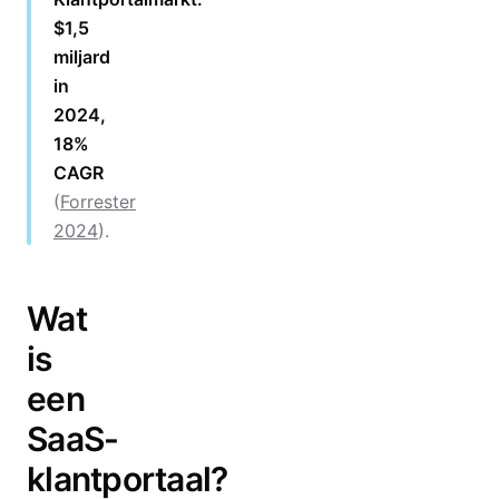
$1,5
miljard
in
2024,
18%
CAGR
(
Forrester
2024
).
Wat
is
een
SaaS-
klantportaal?