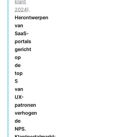
klant
2024
).
Herontwerpen
van
SaaS-
portals
gericht
op
de
top
5
van
UX-
patronen
verhogen
de
NPS.
Klantportalmarkt: