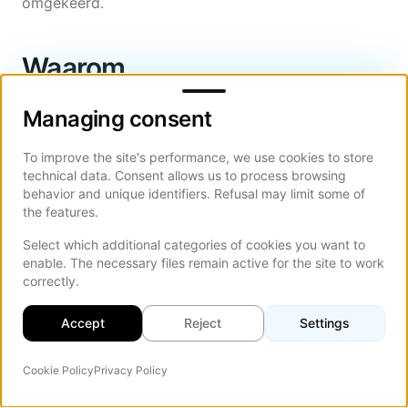
omgekeerd.
Waarom
Managing consent
SaaS-
Managing consent
klantportals
NPS,
To improve the site's performance, we use cookies to store
technical data. Consent allows us to process browsing
retentie
behavior and unique identifiers. Refusal may limit some of
the features.
en
Select which additional categories of cookies you want to
ondersteuningsafbuiging
enable. The necessary files remain active for the site to work
correctly.
stimuleren
Accept
Reject
Settings
Drie
retentiestatistieken
Cookie Policy
Privacy Policy
AI-agent
verbeteren
Op d
wanneer