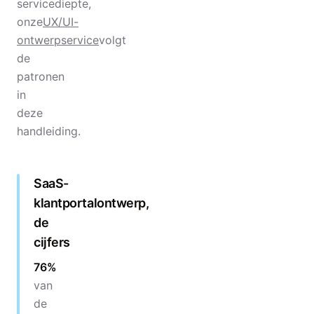
servicediepte,
onze
UX/UI-
ontwerpservice
volgt
de
patronen
in
deze
handleiding.
SaaS-
klantportalontwerp,
de
cijfers
76%
van
de