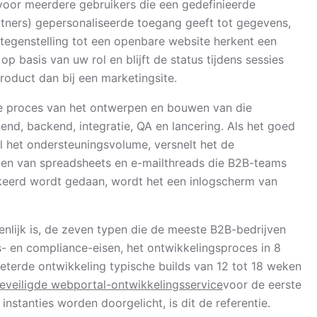
 voor meerdere gebruikers die een gedefinieerde
rtners) gepersonaliseerde toegang geeft tot gegevens,
 tegenstelling tot een openbare website herkent een
op basis van uw rol en blijft de status tijdens sessies
product dan bij een marketingsite.
de proces van het ontwerpen en bouwen van die
tend, backend, integratie, QA en lancering. Als het goed
l het ondersteuningsvolume, versnelt het de
ken van spreadsheets en e-mailthreads die B2B-teams
verkeerd wordt gedaan, wordt het een inlogscherm van
nlijk is, de zeven typen die de meeste B2B-bedrijven
- en compliance-eisen, het ontwikkelingsproces in 8
eterde ontwikkeling typische builds van 12 tot 18 weken
eveiligde webportal-ontwikkelingsservice
voor de eerste
nstanties worden doorgelicht, is dit de referentie.