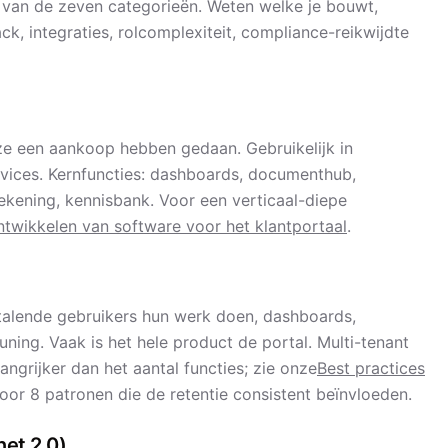
 van de zeven categorieën. Weten welke je bouwt,
k, integraties, rolcomplexiteit, compliance-reikwijdte
ze een aankoop hebben gedaan. Gebruikelijk in
rvices. Kernfuncties: dashboards, documenthub,
tekening, kennisbank. Voor een verticaal-diepe
ntwikkelen van software voor het klantportaal
.
talende gebruikers hun werk doen, dashboards,
teuning. Vaak is het hele product de portal. Multi-tenant
langrijker dan het aantal functies; zie onze
Best practices
oor 8 patronen die de retentie consistent beïnvloeden.
net 2.0)