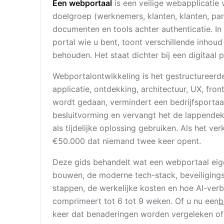
Een webportaal
is een veilige webapplicatie
doelgroep (werknemers, klanten, klanten, pa
documenten en tools achter authenticatie. In
portal wie u bent, toont verschillende inhoud 
behouden. Het staat dichter bij een digitaal 
Webportalontwikkeling is het gestructureer
applicatie, ontdekking, architectuur, UX, fron
wordt gedaan, vermindert een bedrijfsportaa
besluitvorming en vervangt het de lappende
als tijdelijke oplossing gebruiken. Als het 
€50.000 dat niemand twee keer opent.
Deze gids behandelt wat een webportaal eige
bouwen, de moderne tech-stack, beveiligings
stappen, de werkelijke kosten en hoe AI-verb
comprimeert tot 6 tot 9 weken. Of u nu een
b
keer dat benaderingen worden vergeleken of i