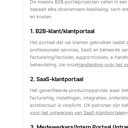
De meeste B2B-portalprojecten vallen in een
bepaalt elke downstream-beslissing: tech-stac
en kosten.
1. B2B-klant/klantportaal
Het portaal dat uw klanten gebruiken nadat 
professionele services, SaaS en beheerde se
facturering/facturen, supporttickets, e-hand
behandeling, zie onze
Handleiding voor het o
2. SaaS-klantportaal
Het geverifieerde productoppervlak waar be
facturering, instellingen, integraties, onders
architectuur is verplicht. UX-patronen zijn be
voor het ontwerpen van SaaS-klantportalen
v
3. Medewerkers/Intern Portaal (Intra