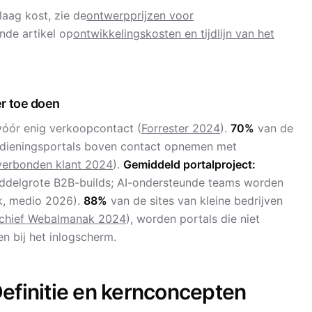
laag kost, zie de
ontwerpprijzen voor
nde artikel op
ontwikkelingskosten en tijdlijn van het
er toe doen
 vóór enig verkoopcontact (
Forrester 2024
).
70%
van de
edieningsportals boven contact opnemen met
 verbonden klant 2024
).
Gemiddeld portalproject:
ddelgrote B2B-builds; AI-ondersteunde teams worden
k, medio 2026).
88%
van de sites van kleine bedrijven
chief Webalmanak 2024
), worden portals die niet
n bij het inlogscherm.
efinitie en kernconcepten