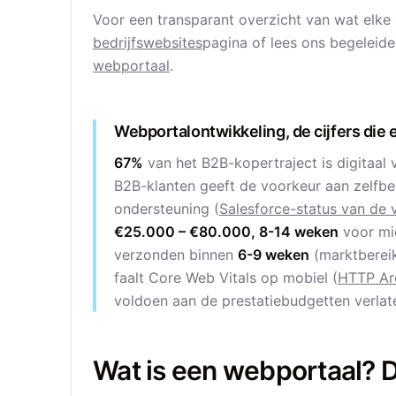
Voor een transparant overzicht van wat elke 
bedrijfswebsites
pagina of lees ons begeleide
webportaal
.
Webportalontwikkeling, de cijfers die 
67%
van het B2B-kopertraject is digitaal
B2B-klanten geeft de voorkeur aan zelfb
ondersteuning (
Salesforce-status van de
€25.000 – €80.000, 8-14 weken
voor mi
verzonden binnen
6-9 weken
(marktberei
faalt Core Web Vitals op mobiel (
HTTP Ar
voldoen aan de prestatiebudgetten verlate
Wat is een webportaal? D