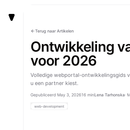
Vezert
Terug naar Artikelen
Ontwikkeling v
voor 2026
Volledige webportal-ontwikkelingsgids v
u een partner kiest.
Gepubliceerd May 3, 2026
16 min
Lena Tarhonska
·
M
web-development