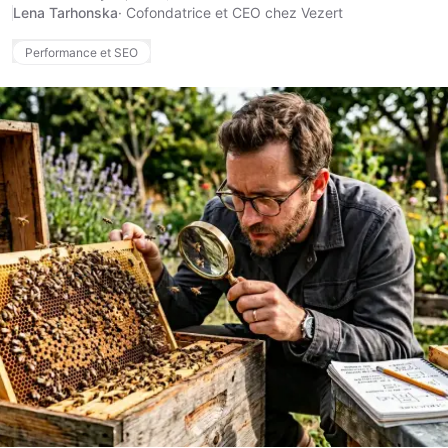
Lena Tarhonska
·
Cofondatrice et CEO chez Vezert
Performance et SEO