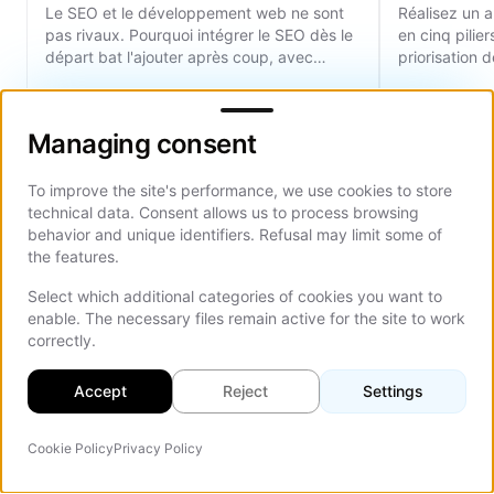
Le SEO et le développement web ne sont
Réalisez un 
pas rivaux. Pourquoi intégrer le SEO dès le
en cinq pilier
départ bat l'ajouter après coup, avec
priorisation d
données de coûts et de délais.
plus. Le guid
Managing consent
Managing consent
To improve the site's performance, we use cookies to store
technical data. Consent allows us to process browsing
behavior and unique identifiers. Refusal may limit some of
the features.
Frequently Asked Questions
Select which additional categories of cookies you want to
enable. The necessary files remain active for the site to work
correctly.
Find answers to common questions about this
topic
Accept
Reject
Settings
Cookie Policy
Privacy Policy
Agent IA
On Th
Qu'est-ce que l'architecture web en SEO ?