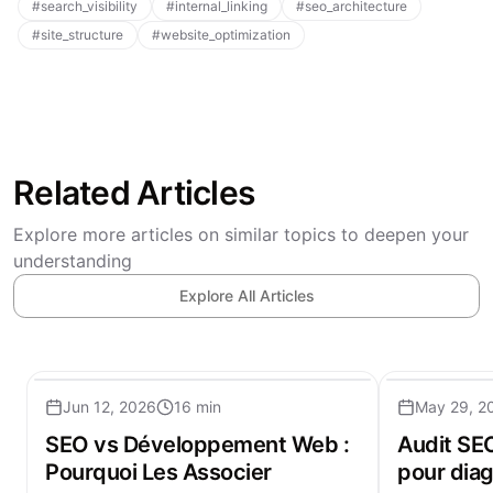
#
search_visibility
#
internal_linking
#
seo_architecture
#
site_structure
#
website_optimization
Related Articles
Explore more articles on similar topics to deepen your
understanding
Explore All Articles
Jun 12, 2026
16 min
May 29, 2
SEO vs Développement Web :
Audit SEO
Pourquoi Les Associer
pour diag