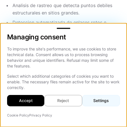
Analisis de rastreo que detecta puntos debiles
estructurales en sitios grandes.
Deteccion automatizada de enlaces rotos e
Managing consent
identificacion de cadenas de redireccion.
Managing consent
Monitoreo de rendimiento que atrapa regresiones
de Core Web Vitals antes de que hundan los
To improve the site's performance, we use cookies to store
rankings.
technical data. Consent allows us to process browsing
behavior and unique identifiers. Refusal may limit some of
Validacion masiva de metadatos, detectando
the features.
titulos duplicados, descripciones faltantes, meta-
Select which additional categories of cookies you want to
etiquetas sobredimensionadas.
enable. The necessary files remain active for the site to work
correctly.
Reconocimiento de patrones en datos de Search
Console que revela oportunidades de ranking.
Accept
Reject
Settings
El valor real no esta en ninguna herramienta unica.
Esta en el bucle de retroalimentacion: la IA saca a la
Cookie Policy
Privacy Policy
Agente IA
On Th
luz los datos, el equipo los interpreta, y los