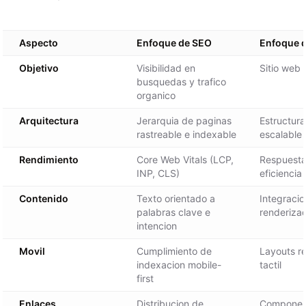
Aspecto
Enfoque de SEO
Enfoque d
Objetivo
Visibilidad en
Sitio web 
busquedas y trafico
organico
Arquitectura
Jerarquia de paginas
Estructur
rastreable e indexable
escalable
Rendimiento
Core Web Vitals (LCP,
Respuesta 
INP, CLS)
eficiencia
Contenido
Texto orientado a
Integraci
palabras clave e
renderiza
intencion
Movil
Cumplimiento de
Layouts r
indexacion mobile-
tactil
first
Enlaces
Distribucion de
Componen