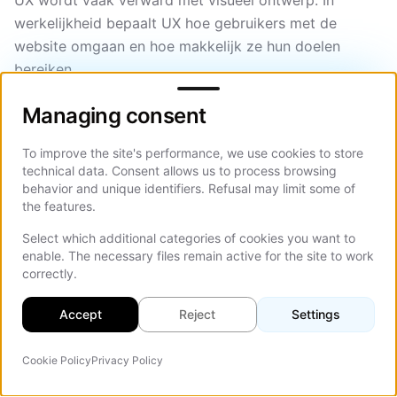
UX wordt vaak verward met visueel ontwerp. In
werkelijkheid bepaalt UX hoe gebruikers met de
website omgaan en hoe makkelijk ze hun doelen
bereiken.
Managing consent
UX omvat:
Managing consent
Navigatie­structuur en informatiearchitectuur.
To improve the site's performance, we use cookies to store
technical data. Consent allows us to process browsing
Content­hiërarchie en leesbaarheid.
behavior and unique identifiers. Refusal may limit some of
User flows en interactielogica.
the features.
Ondersteuning bij besluitvorming en vertrouwens­
Select which additional categories of cookies you want to
enable. The necessary files remain active for the site to work
signalen.
correctly.
Design beïnvloedt het uiterlijk; UX beïnvloedt gedrag
Accept
Reject
Settings
en resultaten. Een visueel aantrekkelijke website met
slechte UX faalt vaak in het omzetten van bezoekers
Cookie Policy
Privacy Policy
naar klanten -- iets wat ervaren designers vaak
AI-agent
Op d
hebben meegemaakt.