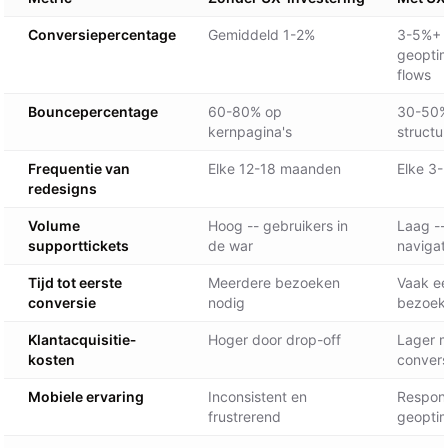
Conversiepercentage
Gemiddeld 1-2%
3-5%+ 
geoptim
flows
Bouncepercentage
60-80% op
30-50%
kernpagina's
structu
Frequentie van
Elke 12-18 maanden
Elke 3-
redesigns
Volume
Hoog -- gebruikers in
Laag -- 
supporttickets
de war
navigat
Tijd tot eerste
Meerdere bezoeken
Vaak ee
conversie
nodig
bezoek
Klant­acquisitie­
Hoger door drop-off
Lager m
kosten
convers
Mobiele ervaring
Inconsistent en
Respons
frustrerend
geoptim