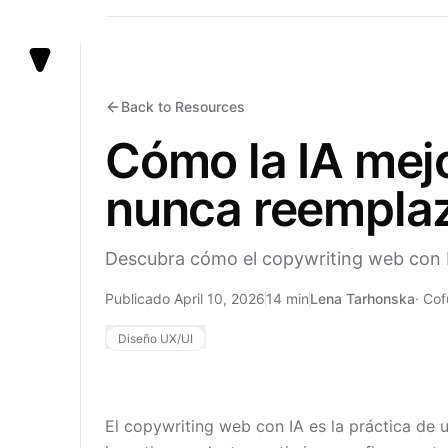
Vezert
Back to Resources
Cómo la IA mejo
nunca reemplaza
Descubra cómo el copywriting web con IA
Publicado April 10, 2026
14 min
Lena Tarhonska
·
Cof
Diseño UX/UI
El copywriting web con IA es la práctica de us