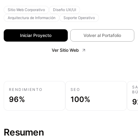
Sitio Web Corporativo
Diseño UX/UI
Arquitectura de Información
Soporte Operativo
Iniciar Proyecto
Volver al Portafolio
Ver Sitio Web
S
RENDIMIENTO
SEO
B
96%
100%
9
Resumen