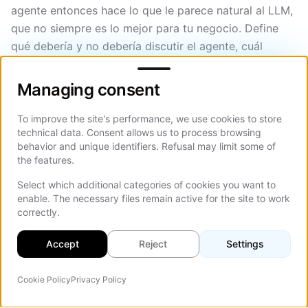
agente entonces hace lo que le parece natural al LLM,
que no siempre es lo mejor para tu negocio. Define
qué debería y no debería discutir el agente, cuál
Managing consent
debería ser su tono y cuándo debería dejar de
interactuar.
Managing consent
Desplegar en la página equivocada.
Un agente de IA
To improve the site's performance, we use cookies to store
en una entrada de blog no ayuda casi a nadie. Uno en
technical data. Consent allows us to process browsing
tu página de precios, de servicios o de solicitud de
behavior and unique identifiers. Refusal may limit some of
the features.
demo puede cambiar materialmente la conversión.
Piensa en dónde los visitantes están
tomando
Select which additional categories of cookies you want to
enable. The necessary files remain active for the site to work
decisiones
y pon el agente ahí.
correctly.
Elegir una herramienta antes de definir el caso de uso.
Accept
Reject
Settings
Suscribirse a Intercom Fin cuando en realidad
necesitas una integración de reservas con un CRM
Cookie Policy
Privacy Policy
personalizado te costará 3 veces el dinero y el doble
Agente IA
On Th
del tiempo. Define qué necesita hacer el agente y