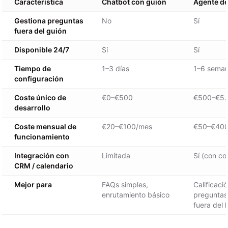
Característica
Chatbot con guión
Agente de
Gestiona preguntas
No
Sí
fuera del guión
Disponible 24/7
Sí
Sí
Tiempo de
1–3 días
1–6 sema
configuración
Coste único de
€0–€500
€500–€5.
desarrollo
Coste mensual de
€20–€100/mes
€50–€400
funcionamiento
Integración con
Limitada
Sí (con co
CRM / calendario
Mejor para
FAQs simples,
Calificaci
enrutamiento básico
preguntas
fuera del 