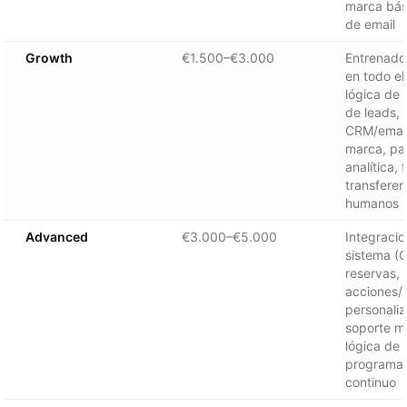
marca bás
de email
Growth
€1.500–€3.000
Entrenado
en todo el 
lógica de 
de leads, 
CRM/email
marca, pa
analítica, 
transferen
humanos
Advanced
€3.000–€5.000
Integracio
sistema (
reservas, 
acciones/
personali
soporte mu
lógica de 
programa 
continuo