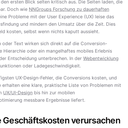
en ersten Blick selten kritisch aus. Die Seiten laden, die
tbar. Doch wie
NNGroups Forschung zu dauerhaften
eine Probleme mit der User Experience (UX) leise das
findung und mindern den Umsatz über die Zeit. Dies
d kosten, selbst wenn nichts kaputt aussieht.
 oder Text wirken sich direkt auf die Conversion-
e Hierarchie oder ein mangelhaftes mobiles Erlebnis
er Entscheidung unterbrechen. In der
Webentwicklung
unktionen oder Ladegeschwindigkeit.
ufigsten UX-Design-Fehler, die Conversions kosten, und
e erhalten eine klare, praktische Liste von Problemen mit
im
UX/UI-Design
bis hin zur mobilen
ptimierung messbare Ergebnisse liefert.
e Geschäftskosten verursachen