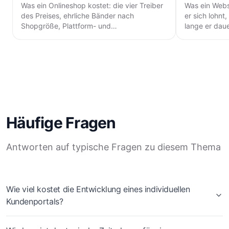
Was ein Onlineshop kostet: die vier Treiber
Was ein Webs
des Preises, ehrliche Bänder nach
er sich lohnt
Shopgröße, Plattform- und
lange er daue
Zahlungsgebühren und die Posten, die im
Go-live ohne 
Angebot fehlen.
Häufige Fragen
Antworten auf typische Fragen zu diesem Thema
Wie viel kostet die Entwicklung eines individuellen
Kundenportals?