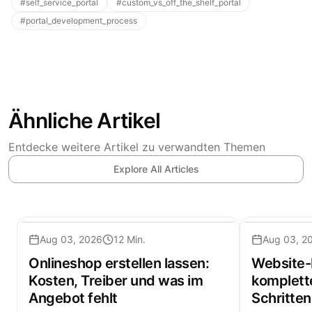
#
self_service_portal
#
custom_vs_off_the_shelf_portal
#
portal_development_process
Ähnliche Artikel
Entdecke weitere Artikel zu verwandten Themen
Explore All Articles
Aug 03, 2026
12 Min.
Aug 03, 2
Onlineshop erstellen lassen:
Website-
Kosten, Treiber und was im
komplette
Angebot fehlt
Schritten