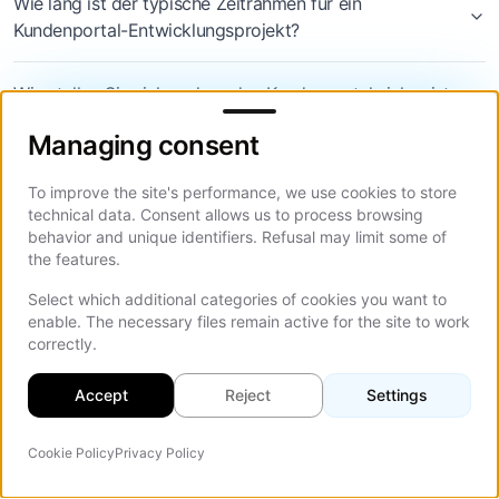
Wie lang ist der typische Zeitrahmen für ein
Kundenportal-Entwicklungsprojekt?
Wie stellen Sie sicher, dass das Kundenportal sicher ist
Managing consent
und Nutzerdaten schützt?
Managing consent
Kann ein individuelles Portal mit meinem bestehenden
To improve the site's performance, we use cookies to store
CRM wie Salesforce oder HubSpot integriert werden?
technical data. Consent allows us to process browsing
behavior and unique identifiers. Refusal may limit some of
the features.
Was ist der Unterschied zwischen einem Kundenportal
und einer einfachen Wissensdatenbank?
Select which additional categories of cookies you want to
enable. The necessary files remain active for the site to work
correctly.
Wie messen wir den ROI unseres neuen Kundenportals?
Accept
Reject
Settings
Soll ich ein individuelles Portal bauen oder
Standardsoftware verwenden?
Cookie Policy
Privacy Policy
KI-Agent
Auf d