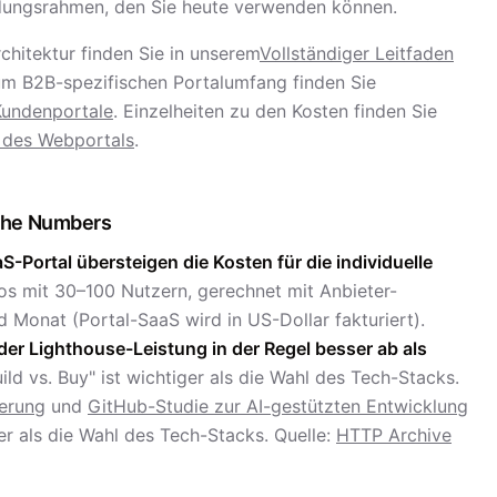
dungsrahmen, den Sie heute verwenden können.
chitektur finden Sie in unserem
Vollständiger Leitfaden
um B2B-spezifischen Portalumfang finden Sie
Kundenportale
. Einzelheiten zu den Kosten finden Sie
g des Webportals
.
 The Numbers
S-Portal übersteigen die Kosten für die individuelle
ios mit 30–100 Nutzern, gerechnet mit Anbieter-
 Monat (Portal-SaaS wird in US-Dollar fakturiert).
der Lighthouse-Leistung in der Regel besser ab als
ld vs. Buy" ist wichtiger als die Wahl des Tech-Stacks.
ierung
und
GitHub-Studie zur AI-gestützten Entwicklung
er als die Wahl des Tech-Stacks. Quelle:
HTTP Archive