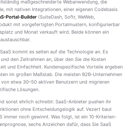
vollständig maßgeschneiderte Webanwendung, die
de, mit nativen Integrationen, einer eigenen Codebasis
aS-Portal-Builder
(SuiteDash, Softr, WeWeb,
odukt mit vorgefertigten Portalmustern, konfigurierbar
tsplatz und Monat verkauft wird. Beide können ein
t austauschbar.
 SaaS kommt es selten auf die Technologie an. Es
 und den Zeitrahmen an, über den Sie die Kosten
it und Einfachheit. Kundenspezifische Vorteile ergeben
kosten im großen Maßstab. Die meisten B2B-Unternehmen
e von etwa 30–50 aktiven Benutzern und migrieren
ifische Lösungen.
nd sonst ehrlich schreibt: SaaS-Anbieter pushen ihr
nktionen ohne Entscheidungslogik auf. Vezert baut
 immer noch gewinnt. Was folgt, ist ein 10-Kriterien-
tenprognose, sechs Anzeichen dafür, dass Sie SaaS