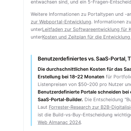
entwachsen sind, und ein 5-Fragen-Entschei
Weitere Informationen zu Portaltypen und -ar
zur Webportal-Entwicklung
. Informationen z
unter
Leitfaden zur Softwareentwicklung für 
unter
Kosten und Zeitplan für die Entwicklun
Benutzerdefiniertes vs. SaaS-Portal,
Die durchschnittlichen Kosten für das Saa
Erstellung bei 18–22 Monaten
für Portfol
Listenpreisen von $50–200 pro Nutzer und
Benutzerdefinierte Portale schneiden bei 
SaaS-Portal-Builder.
Die Entscheidung "Bui
Laut
Forrester-Research zur B2B-Digitalis
ist die Build-vs-Buy-Entscheidung wichtig
Web Almanac 2024
.