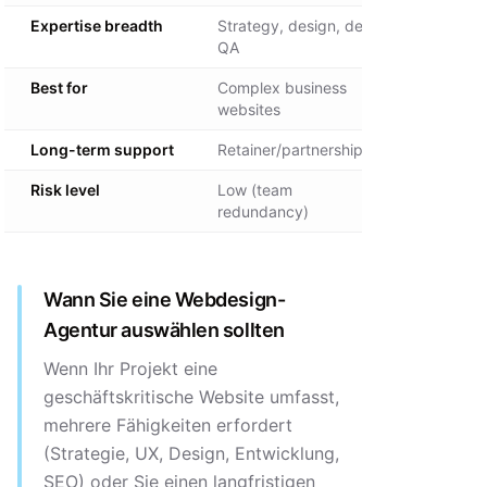
Expertise breadth
Strategy, design, dev,
1-2 specia
QA
Best for
Complex business
Small/simp
websites
Long-term support
Retainer/partnership
Limited ava
Risk level
Low (team
High (sing
redundancy)
Wann Sie eine Webdesign-
Agentur auswählen sollten
Wenn Ihr Projekt eine
geschäftskritische Website umfasst,
mehrere Fähigkeiten erfordert
(Strategie, UX, Design, Entwicklung,
SEO) oder Sie einen langfristigen