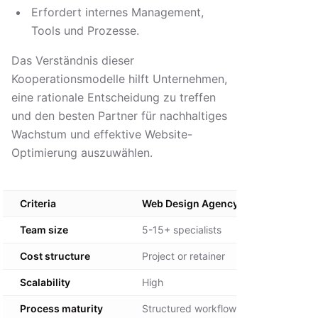
Erfordert internes Management,
Tools und Prozesse.
Das Verständnis dieser
Kooperationsmodelle hilft Unternehmen,
eine rationale Entscheidung zu treffen
und den besten Partner für nachhaltiges
Wachstum und effektive Website-
Optimierung auszuwählen.
Criteria
Web Design Agency
Freelance
Team size
5-15+ specialists
1-2 peopl
Cost structure
Project or retainer
Hourly or 
Scalability
High
Low
Process maturity
Structured workflows
Ad hoc