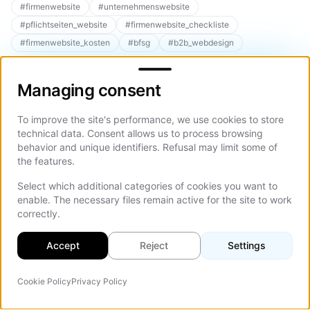
#
firmenwebsite
#
unternehmenswebsite
#
pflichtseiten_website
#
firmenwebsite_checkliste
#
firmenwebsite_kosten
#
bfsg
#
b2b_webdesign
Managing consent
Managing consent
To improve the site's performance, we use cookies to store
technical data. Consent allows us to process browsing
Ähnliche Artikel
behavior and unique identifiers. Refusal may limit some of
the features.
Entdecke weitere Artikel zu verwandten Themen
Select which additional categories of cookies you want to
Explore All Articles
enable. The necessary files remain active for the site to work
correctly.
Accept
Reject
Settings
Aug 03, 2026
12 Min.
Aug 03, 2
Onlineshop erstellen lassen:
Website-
Cookie Policy
Privacy Policy
KI-Agent
Auf d
Kosten, Treiber und was im
komplette