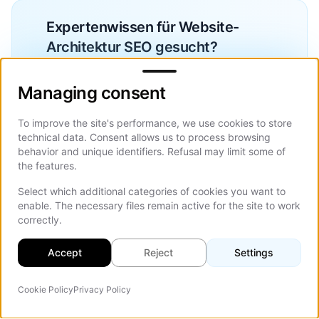
Expertenwissen für Website-
Architektur SEO gesucht?
Managing consent
Unser Team entwirft Website-Strukturen,
die für Suchmaschinen, User Experience
Managing consent
und langfristige Skalierbarkeit optimiert
sind.
To improve the site's performance, we use cookies to store
technical data. Consent allows us to process browsing
behavior and unique identifiers. Refusal may limit some of
Kostenlose Beratung erhalten
the features.
Select which additional categories of cookies you want to
enable. The necessary files remain active for the site to work
correctly.
Fazit zur Website-Architektur
und SEO
Accept
Reject
Settings
Website-Architektur SEO ist ein Kernfaktor dafür, wie
Cookie Policy
Privacy Policy
KI-Agent
Auf d
Suchmaschinen eine Website interpretieren und