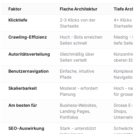
Faktor
Flache Architektur
Tiefe Arch
Klicktiefe
2-3 Klicks von der
4+ Klicks 
Startseite
Startseite
Crawling-Effizienz
Hoch - Bots erreichen
Niedrig -
Seiten schnell
tiefe Seit
Autoritätsverteilung
Gleichmäßig über
Konzentrie
Seiten verteilt
oberen E
Benutzernavigation
Einfache, intuitive
Komplexe,
Pfade
Navigatio
Skalierbarkeit
Moderat - erfordert
Hoch - nat
Planung
für grosse
Am besten für
Business-Websites,
Grosse E
Landing Pages,
Shops,
Portfolios
Unterneh
SEO-Auswirkung
Stark - unterstützt
Schwächer