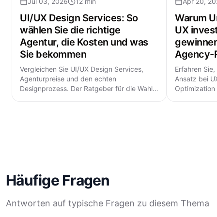
Jul 03, 2026
12 min
Apr 20, 2
UI/UX Design Services: So
Warum Un
wählen Sie die richtige
UX inves
Agentur, die Kosten und was
gewinnen
Sie bekommen
Agency-P
Vergleichen Sie UI/UX Design Services,
Erfahren Sie
Agenturpreise und den echten
Ansatz bei UX
Designprozess. Der Ratgeber für die Wahl
Optimization
der richtigen UI/UX Design Agentur.
gewinnt.
Häufige Fragen
Antworten auf typische Fragen zu diesem Thema