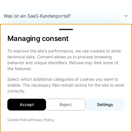
Was ist ein SaaS-Kundenportal?
Managing consent
Warum ist die UX des SaaS-Kundenportals so wichtig
Managing consent
für die Kundenbindung?
To improve the site's performance, we use cookies to store
Welche 8 UX-Muster fördern die Bindung von SaaS-
technical data. Consent allows us to process browsing
behavior and unique identifiers. Refusal may limit some of
Portalen?
the features.
Select which additional categories of cookies you want to
Wie viel kostet die Gestaltung eines SaaS-
enable. The necessary files remain active for the site to work
Kundenportals?
correctly.
Welche mandantenfähige Architektur sollte ich für mein
Accept
Reject
Settings
SaaS-Portal wählen?
Cookie Policy
Privacy Policy
KI-Agent
Auf d
Wie reduzieren Self-Service-Muster das