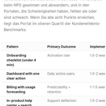
beim NPS gewinnen und abwandern, und in den
Portalen, die Schwierigkeiten haben, fehlen sie oder
sind schwach. Wenn Sie alle acht Punkte erreichen,
liegt das Portal im oberen Quartil der Kundenerlebnis-
Benchmarks.
Pattern
Primary Outcome
Implement
Onboarding
Activation rate
1.5-2 wee
checklist (under 4
min)
Dashboard with one
Daily active users
1.5-2 wee
clear action
Billing with usage
Predictability +
1-1.5 wee
forecasting
retention
In-product help
Support deflection
1.5-2 wee
center + search