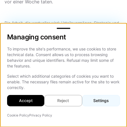
vor einer Woche taten.
Die Arbeit, die wertvoller wird: Urteilsvermögen, Strategie und
Managing consent
die Entscheidungen, die keine KI für Sie treffen wird
Managing consent
Fünf Tage mit Claude Design:
To improve the site's performance, we use cookies to store
technical data. Consent allows us to process browsing
Wir gehen nicht zurück
behavior and unique identifiers. Refusal may limit some of
the features.
Wir haben am 19. April 2026 angefangen, mit Claude
Select which additional categories of cookies you want to
Design zu arbeiten, zwei Tage nachdem es öffentlich
enable. The necessary files remain active for the site to work
wurde. Fünf Tage später ist das keine Rezension von
correctly.
etwas, das wir bewertet haben. Es ist eine Notiz über
etwas, das wir integrieren.
Accept
Reject
Settings
Wir sind beeindruckt. Nicht in der vorsichtigen,
Cookie Policy
Privacy Policy
KI-Agent
vernünftigen, mit-verschränkten-Armen-Art, die
Auf d
professioneller Skeptizismus normalerweise erzeugt,