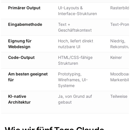
Primärer Output
UI-Layouts &
Rasterbild
Interface-Strukturen
Eingabemethode
Text +
Text-Prom
Geschäftskontext
Eignung für
Hoch, liefert direkt
Niedrig,
Webdesign
nutzbare UI
Rekonstruk
Code-Output
HTML/CSS-fähige
Keiner
Strukturen
Am besten geeignet
Prototyping,
Moodboar
für
Wireframes, UI-
Markenbil
Systeme
KI-native
Ja, von Grund auf
Teilweise
Architektur
gebaut