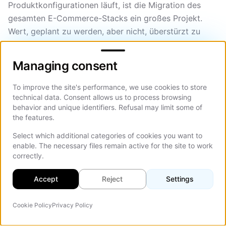
Produktkonfigurationen läuft, ist die Migration des
gesamten E-Commerce-Stacks ein großes Projekt.
Wert, geplant zu werden, aber nicht, überstürzt zu
werden.
Managing consent
Managing consent
Aber jedes dieser Szenarien hat ein Verfallsdatum. Der
persönliche Blog wächst zu einem Geschäft. Das
To improve the site's performance, we use cookies to store
Budget expandiert. Das Team stellt neue Entwickler
technical data. Consent allows us to process browsing
ein, die React kennen. Die WooCommerce-Website
behavior and unique identifiers. Refusal may limit some of
braucht Funktionen, die die Plattform nicht unterstützt.
the features.
Select which additional categories of cookies you want to
WordPress funktioniert als Ausgangspunkt. Es wird
enable. The necessary files remain active for the site to work
schwieriger, ihn als dauerhafte Wahl zu rechtfertigen.
correctly.
Accept
Reject
Settings
KI-gestützte Workflows:
WordPress-Plugins vs native
Cookie Policy
Privacy Policy
KI-Agent
Auf d
Agenten