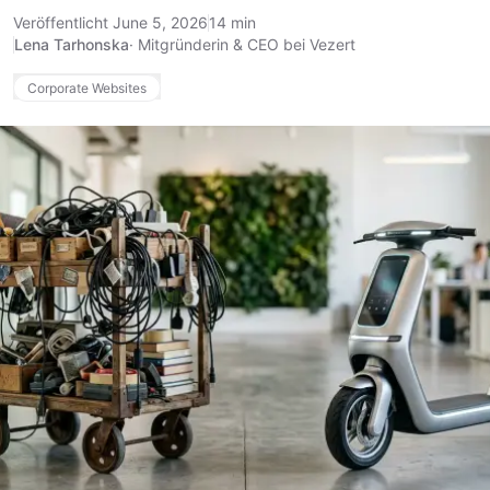
Veröffentlicht June 5, 2026
14 min
Lena Tarhonska
·
Mitgründerin & CEO bei Vezert
Corporate Websites