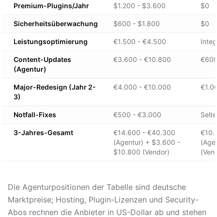
Premium-Plugins/Jahr
$1.200 - $3.600
$0
Sicherheitsüberwachung
$600 - $1.800
$0
Leistungsoptimierung
€1.500 - €4.500
Integ
Content-Updates
€3.600 - €10.800
€600
(Agentur)
Major-Redesign (Jahr 2-
€4.000 - €10.000
€1.0
3)
Notfall-Fixes
€500 - €3.000
Selt
3-Jahres-Gesamt
€14.600 - €40.300
€10.
(Agentur) + $3.600 -
(Age
$10.800 (Vendor)
(Ven
Die Agenturpositionen der Tabelle sind deutsche
Marktpreise; Hosting, Plugin-Lizenzen und Security-
Abos rechnen die Anbieter in US-Dollar ab und stehen