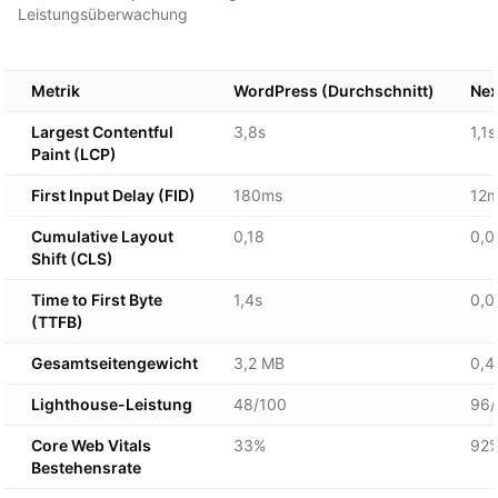
Leistungsüberwachung
Metrik
WordPress (Durchschnitt)
Nex
Largest Contentful
3,8s
1,1s
Paint (LCP)
First Input Delay (FID)
180ms
12
Cumulative Layout
0,18
0,0
Shift (CLS)
Time to First Byte
1,4s
0,0
(TTFB)
Gesamtseitengewicht
3,2 MB
0,4
Lighthouse-Leistung
48/100
96/
Core Web Vitals
33%
92
Bestehensrate