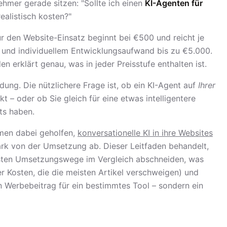
ehmer gerade sitzen: "Sollte ich einen
KI-Agenten für
ealistisch kosten?"
ür den Website-Einsatz beginnt bei €500 und reicht je
 und individuellem Entwicklungsaufwand bis zu €5.000.
n erklärt genau, was in jeder Preisstufe enthalten ist.
idung. Die nützlichere Frage ist, ob ein KI-Agent auf
Ihrer
t – oder ob Sie gleich für eine etwas intelligentere
ts haben.
men dabei geholfen,
konversationelle KI in ihre Websites
ark von der Umsetzung ab. Dieser Leitfaden behandelt,
tigsten Umsetzungswege im Vergleich abschneiden, was
der Kosten, die die meisten Artikel verschweigen) und
in Werbebeitrag für ein bestimmtes Tool – sondern ein